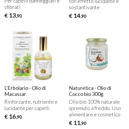
Per capelli danneggiati e
con effetto lucidante e
sfibrati
sostantivante
13
14
€
€
,90
,90
L'Erbolario - Olio di
Naturetica - Olio di
Macassar
Cocco bio 300g
Rinforzante, nutriente e
Olio bio 100% naturale
lucidante per capelli
spremuto a freddo. Uso
alimentare e cosmetico
16
€
,90
11
€
,90