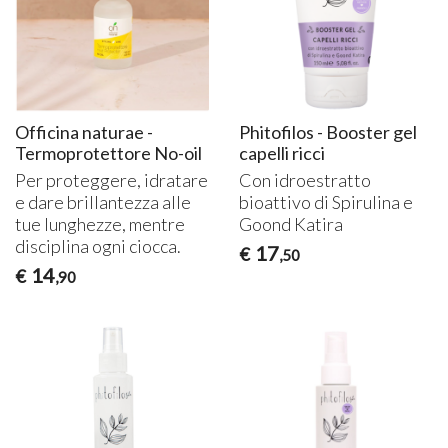
Officina naturae -
Phitofilos - Booster gel
Termoprotettore No-oil
capelli ricci
Per proteggere, idratare
Con idroestratto
e dare brillantezza alle
bioattivo di Spirulina e
tue lunghezze, mentre
Goond Katira
disciplina ogni ciocca.
17
€
,50
14
€
,90