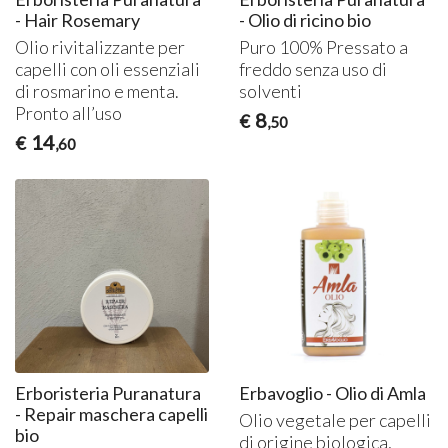
- Hair Rosemary
- Olio di ricino bio
Olio rivitalizzante per
Puro 100% Pressato a
capelli con oli essenziali
freddo senza uso di
di rosmarino e menta.
solventi
Pronto all’uso
8
€
,50
14
€
,60
Erboristeria Puranatura
Erbavoglio - Olio di Amla
- Repair maschera capelli
Olio vegetale per capelli
bio
di origine biologica,