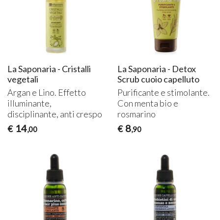
La Saponaria - Cristalli
La Saponaria - Detox
vegetali
Scrub cuoio capelluto
Argan e Lino. Effetto
Purificante e stimolante.
illuminante,
Con menta bio e
disciplinante, anti crespo
rosmarino
14
8
€
€
,00
,90