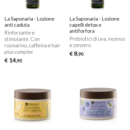
La Saponaria - Lozione
La Saponaria - Lozione
anti caduta
capelli detox e
antiforfora
Rinforzante e
Prebiotici di uva, incenso
stimolante. Con
e zenzero
rosmarino, caffeina e hair
plus complex
8
€
,90
14
€
,90