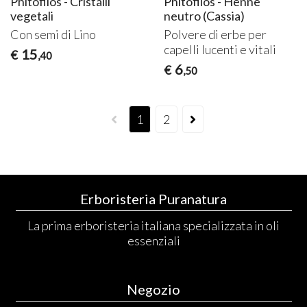
Phitofilos - Cristalli
Phitofilos - Hennè
vegetali
neutro (Cassia)
Con semi di Lino
Polvere di erbe per
capelli lucenti e vitali
15
€
,40
6
€
,50
1
2
Erboristeria Puranatura
La prima erboristeria italiana specializzata in oli
essenziali
Negozio