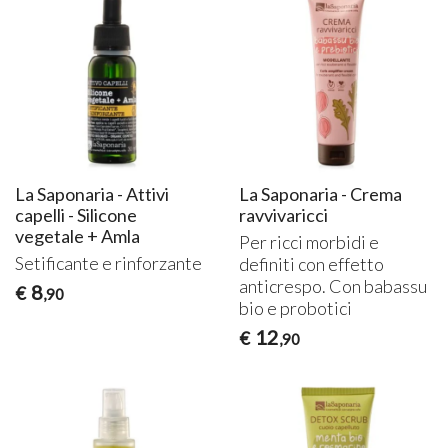
La Saponaria - Attivi
La Saponaria - Crema
capelli - Silicone
ravvivaricci
vegetale + Amla
Per ricci morbidi e
Setificante e rinforzante
definiti con effetto
anticrespo. Con babassu
8
€
,90
bio e probotici
12
€
,90