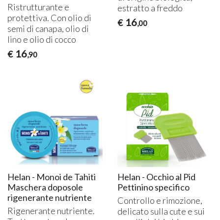
Ristrutturante e
estratto a freddo
protettiva. Con olio di
16
€
,00
semi di canapa, olio di
lino e olio di cocco
16
€
,90
Helan - Monoi de Tahiti
Helan - Occhio al Pid
Maschera doposole
Pettinino specifico
rigenerante nutriente
Controllo e rimozione,
Rigenerante nutriente.
delicato sulla cute e sui