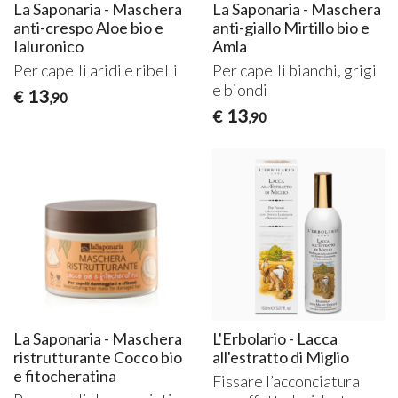
La Saponaria - Maschera
La Saponaria - Maschera
anti-crespo Aloe bio e
anti-giallo Mirtillo bio e
Ialuronico
Amla
Per capelli aridi e ribelli
Per capelli bianchi, grigi
e biondi
13
€
,90
13
€
,90
La Saponaria - Maschera
L'Erbolario - Lacca
ristrutturante Cocco bio
all'estratto di Miglio
e fitocheratina
Fissare l’acconciatura