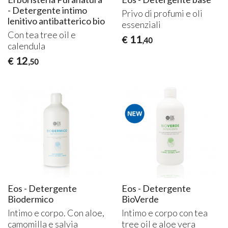
- Detergente intimo
Privo di profumi e oli
lenitivo antibatterico bio
essenziali
Con tea tree oil e
11
€
,40
calendula
12
€
,50
Eos - Detergente
Eos - Detergente
Biodermico
BioVerde
Intimo e corpo. Con aloe,
Intimo e corpo con tea
camomilla e salvia
tree oil e aloe vera