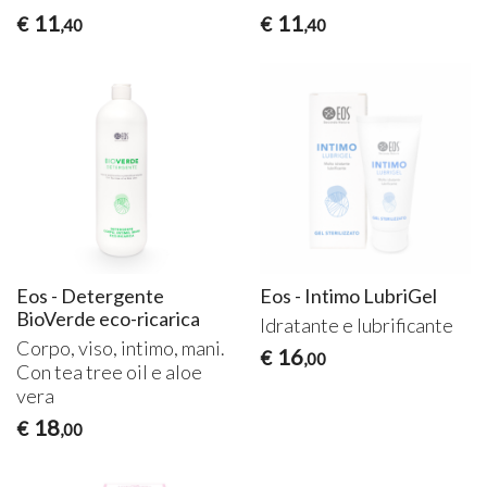
11
11
€
€
,40
,40
Eos - Detergente
Eos - Intimo LubriGel
BioVerde eco-ricarica
Idratante e lubrificante
Corpo, viso, intimo, mani.
16
€
,00
Con tea tree oil e aloe
vera
18
€
,00