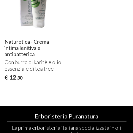
Naturetica - Crema
intima lenitiva e
antibatterica
Con burro di karitè e olio
essenziale di tea tree
12
€
,30
Erboristeria Puranatura
La prima erboristeria italiana specializzata in oli