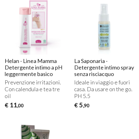
Helan - Linea Mamma
La Saponaria -
Detergente intimo a pH
Detergente intimo spray
leggermente basico
senza risciacquo
Prevenzione irritazioni.
Ideale in viaggio e fuori
Con calendula e tea tre
casa. Da usare on the go.
oil
PH 5.5
11
5
€
€
,00
,90