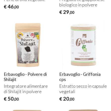
biologico in polvere
46
€
,00
29
€
,00
Erbavoglio - Polvere di
Erbavoglio - Griffonia
Shilajit
cps
Integratore alimentare
Estratto secco in capsule
di Shilajit in polvere
vegetali
50
20
€
€
,00
,00