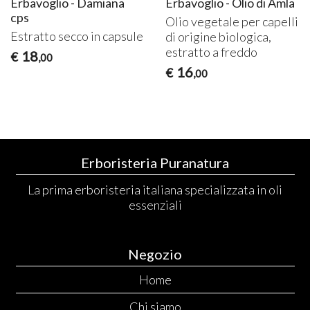
Erbavoglio - Damiana
Erbavoglio - Olio di Amla
cps
Olio vegetale per capelli
Estratto secco in capsule
di origine biologica,
estratto a freddo
18
€
,00
16
€
,00
Erboristeria Puranatura
La prima erboristeria italiana specializzata in oli
essenziali
Negozio
Home
Chi siamo