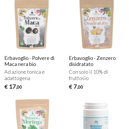
Erbavoglio - Polvere di
Erbavoglio - Zenzero
Maca nera bio
disidratato
Ad azione tonica e
Con solo il 10% di
adattogena
fruttosio
17
7
€
€
,00
,00