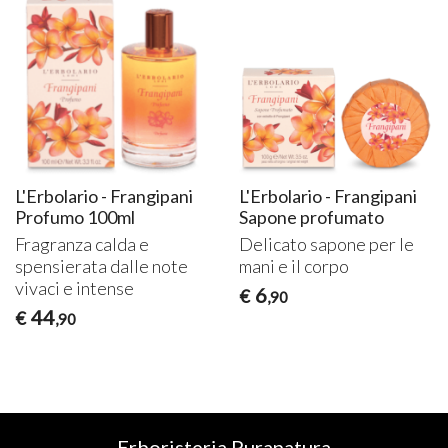
L'Erbolario - Frangipani
L'Erbolario - Frangipani
Profumo 100ml
Sapone profumato
Fragranza calda e
Delicato sapone per le
spensierata dalle note
mani e il corpo
vivaci e intense
6
€
,90
44
€
,90
Erboristeria Puranatura