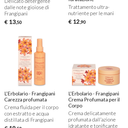
Delicato detergente
Trattamento ultra-
dalle note gioiose di
nutriente per le mani
Frangipani
12
13
€
€
,90
,50
L'Erbolario - Frangipani
L'Erbolario - Frangipani
Carezza profumata
Crema Profumata per il
Corpo
Crema fluida per il corpo
Crema delicatamente
con estratto e acqua
profumata dall’azione
distillata di Frangipani
idratante e tonificante
19