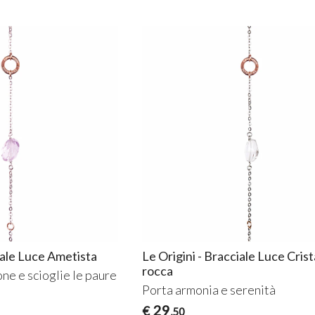
iale Luce Ametista
Le Origini - Bracciale Luce Crista
rocca
one e scioglie le paure
Porta armonia e serenità
29
€
,50