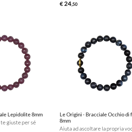
24
€
,50
iale Lepidolite 8mm
Le Origini - Bracciale Occhio di 
8mm
lte giuste per sé
Aiuta ad ascoltare la propria vo