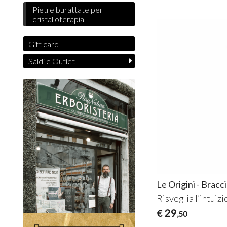
Pietre burattate per
cristalloterapia
Gift card
Saldi e Outlet
Le Origini - Bracc
Risveglia l’intuizi
29
€
,50