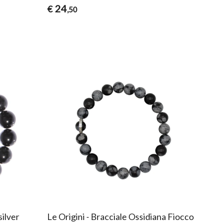
24
€
,50
silver
Le Origini - Bracciale Ossidiana Fiocco