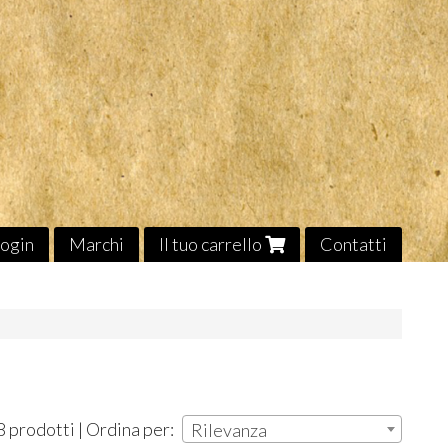
ogin
Marchi
Il tuo carrello
Contatti
8 prodotti | Ordina per:
Rilevanza