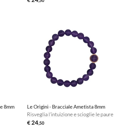
,50
ite 8mm
Le Origini - Bracciale Ametista 8mm
i
Risveglia l’intuizione e scioglie le paure
24
€
,50