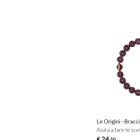
Le Origini - Bracc
Aiuta a fare le sce
24
€
,50