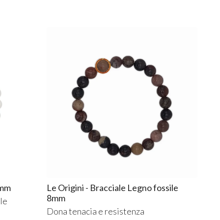
8mm
Le Origini - Bracciale Legno fossile
8mm
lle
Dona tenacia e resistenza