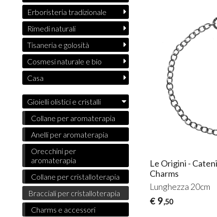
Erboristeria tradizionale
Rimedi naturali
Tisaneria e golosità
Cosmesi naturale e bio
Casa
Gioielli olistici e cristalli
Collane per aromaterapia
Anelli per aromaterapia
Orecchini per
aromaterapia
Le Origini - Caten
Charms
Collane per cristalloterapia
Lunghezza 20cm
Bracciali per cristalloterapia
9
€
,50
Charms e accessori