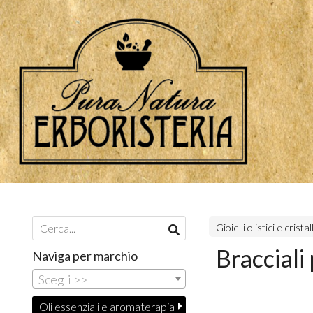
Gioielli olistici e cristall
Bracciali 
Naviga per marchio
Scegli >>
Oli essenziali e aromaterapia