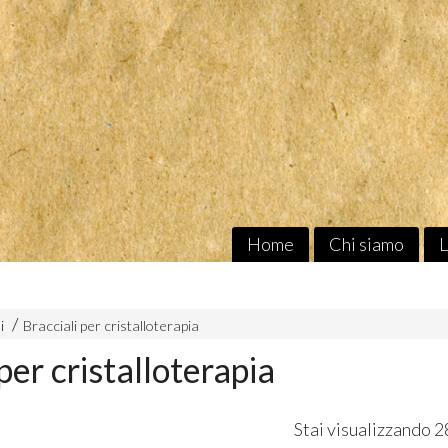
Home
Chi siamo
L
i
Bracciali per cristalloterapia
per cristalloterapia
Stai visualizzando 2