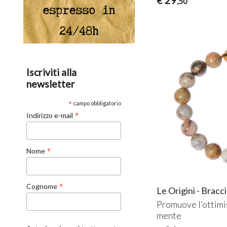
€
,50
Iscriviti alla
newsletter
*
campo obbligatorio
*
Indirizzo e-mail
*
Nome
*
Cognome
Le Origini - Brac
Promuove l’ottimi
mente