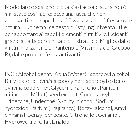
Modellare e sostenere qualsiasi acconciatura non è
mai stato così facile: ecco una lacca che non
appesantisce i capelli ma li fissa lasciandoli flessuosi e
naturali. Un semplice gesto di “styling” diventa utile
per apportare ai capelli elementi nutritivi e lucidanti,
grazie all’alta percentuale di Estratto di Miglio, dalle
virtù rinforzanti, e di Pantenolo (Vitamina del Gruppo
B), dalle proprietà sostantivanti.
INCI: Alcohol denat., Aqua (Water), Isopropyl alcohol,
Butyl ester of pvm/ma copolymer, Isopropyl ester of
pvm/ma copolymer, Glycerin, Panthenol, Panicum
miliaceum (Millet) seed extract, Coco-caprylate,
Tridecane, Undecane, N-butyl alcohol, Sodium
hydroxide, Parfum (Fragrance), Benzyl alcohol, Amyl
cinnamal, Benzyl benzoate, Citronellol, Geraniol,
Hydroxycitronellal, Linalool