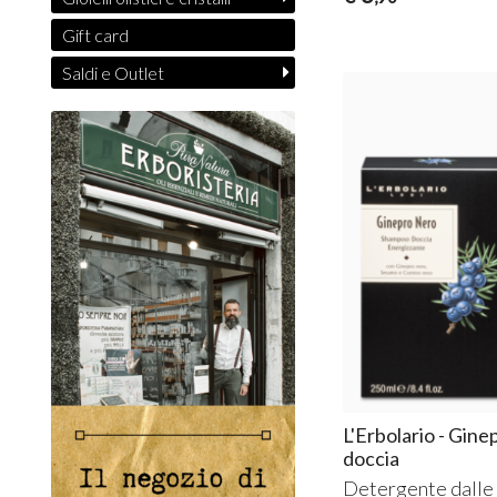
Gift card
Saldi e Outlet
L'Erbolario - Gi
doccia
Detergente dalle