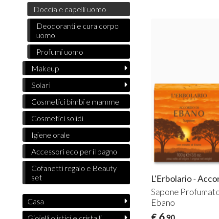
Doccia e capelli uomo
Deodoranti e cura corpo
uomo
Profumi uomo
Makeup
Solari
Cosmetici bimbi e mamme
Cosmetici solidi
Igiene orale
Accessori eco per il bagno
Cofanetti regalo e Beauty
set
L'Erbolario - Acc
Sapone Profumato 
Casa
Ebano
6
€
,90
Gioielli olistici e cristalli