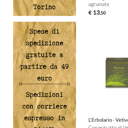
agrumate
13
€
,50
L'Erbolario - Vet
Con estratto di V