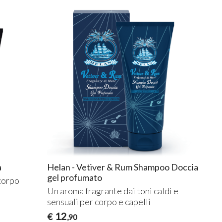
a
Helan - Vetiver & Rum Shampoo Doccia
gel profumato
 corpo
Un aroma fragrante dai toni caldi e
sensuali per corpo e capelli
12
€
,90