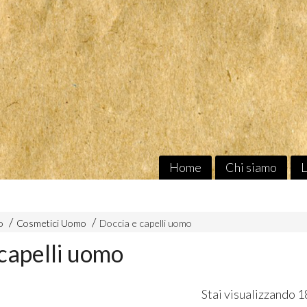
Home
Chi siamo
L
o
Cosmetici Uomo
Doccia e capelli uomo
capelli uomo
Stai visualizzando 1