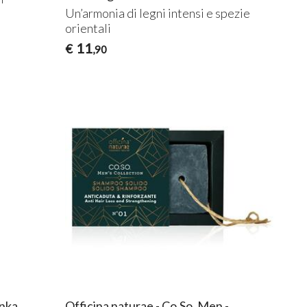
Un’armonia di legni intensi e spezie
orientali
11
€
,90
onka
Officina naturae - Co.So. Men -