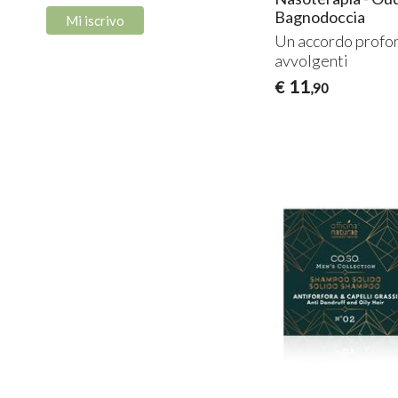
Bagnodoccia
Un accordo profon
avvolgenti
11
€
,90