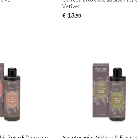
Vetiver
13
€
,50
d & Rosa di Damasco
Nasoterapia - Vetiver & Fava t