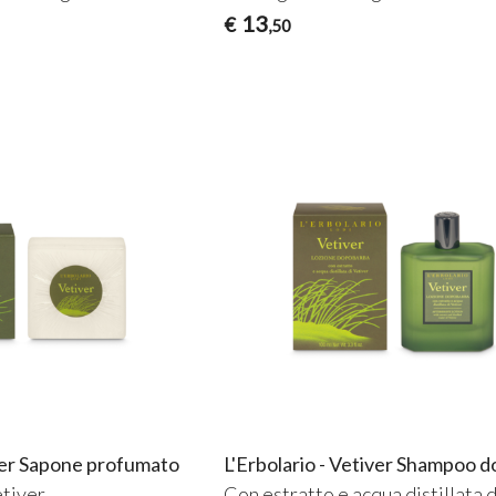
13
€
,50
iver Sapone profumato
L'Erbolario - Vetiver Shampoo d
etiver
Con estratto e acqua distillata d