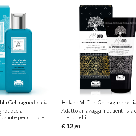
 blu Gel bagnodoccia
Helan - M-Oud Gel bagnodocci
gnodoccia
Adatto ai lavaggi frequenti, sia
rizzante per corpo e
che capelli
12
€
,90