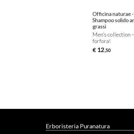
Officina naturae 
Shampoo solido ant
grassi
Men’s collection –
forfora!
12
€
,50
Erboristeria Puranatura