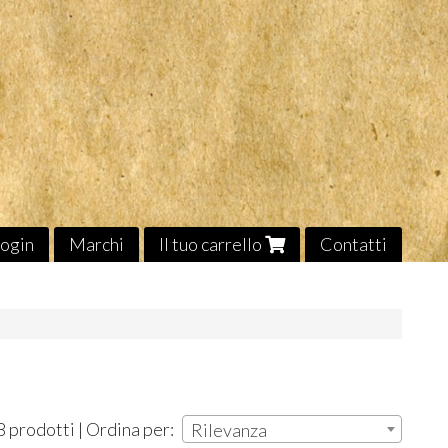
ogin
Marchi
Il tuo carrello
Contatti
8 prodotti | Ordina per:
Rilevanza