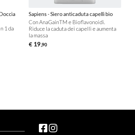
 Doccia
Sapiens - Siero anticaduta capelli bio
Con AnaGainTM e Bioflavonoidi.
in 1 da
Riduce la caduta dei capelli e aumenta
la massa
19
€
,90