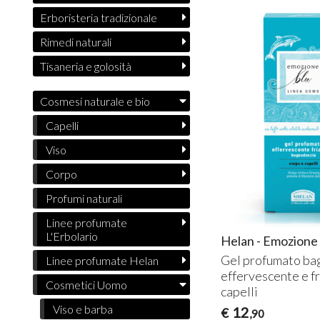
Erboristeria tradizionale
Rimedi naturali
Tisaneria e golosità
Cosmesi naturale e bio
Capelli
Viso
Corpo
Profumi naturali
Linee profumate
L'Erbolario
Helan - Emozione
Gel profumato ba
Linee profumate Helan
effervescente e f
Cosmetici Uomo
capelli
Viso e barba
12
€
,90