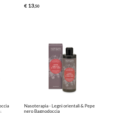
13
€
,50
occia
Nasoterapia - Legni orientali & Pepe
nero Bagnodoccia
i