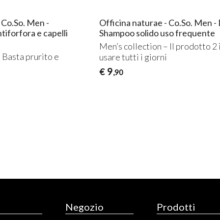
- Co.So. Men -
Officina naturae - Co.So. Men -
iforfora e capelli
Shampoo solido uso frequente
Men’s collection – Il prodotto 2 
 Basta prurito e
usare tutti i giorni
9
€
,90
Negozio
Prodotti