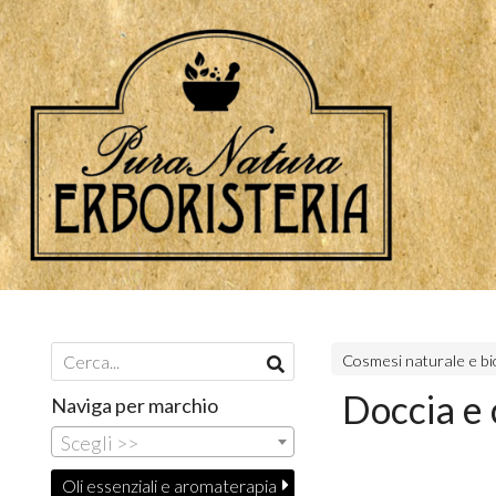
Cosmesi naturale e bi
Doccia e 
Naviga per marchio
Scegli >>
Oli essenziali e aromaterapia