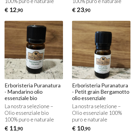
100% puro e naturale
100% puro e naturale
12
23
€
€
,90
,90
Erboristeria Puranatura
Erboristeria Puranatura
- Mandarino olio
- Petit grain Bergamotto
essenziale bio
olio essenziale
La nostra selezione –
La nostra selezione –
Olio essenziale bio
Olio essenziale 100%
100% puro e naturale
puro e naturale
11
10
€
€
,90
,90