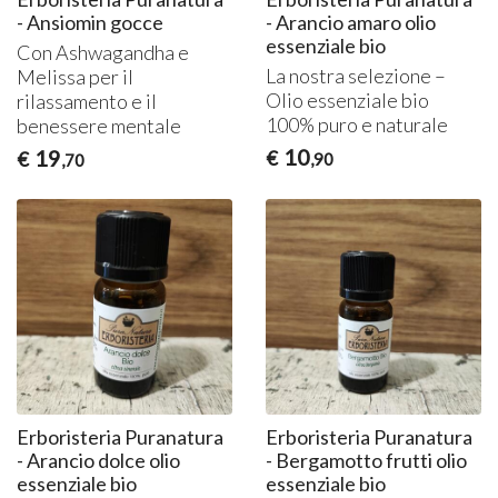
- Ansiomin gocce
- Arancio amaro olio
essenziale bio
Con Ashwagandha e
La nostra selezione –
Melissa per il
Olio essenziale bio
rilassamento e il
100% puro e naturale
benessere mentale
10
19
€
€
,90
,70
Erboristeria Puranatura
Erboristeria Puranatura
- Arancio dolce olio
- Bergamotto frutti olio
essenziale bio
essenziale bio