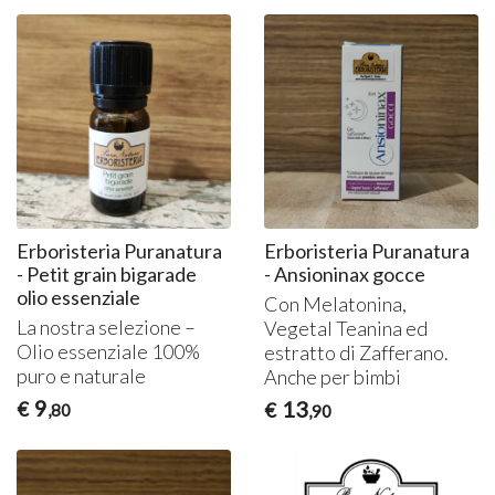
Erboristeria Puranatura
Erboristeria Puranatura
- Petit grain bigarade
- Ansioninax gocce
olio essenziale
Con Melatonina,
La nostra selezione –
Vegetal Teanina ed
Olio essenziale 100%
estratto di Zafferano.
puro e naturale
Anche per bimbi
9
13
€
€
,80
,90