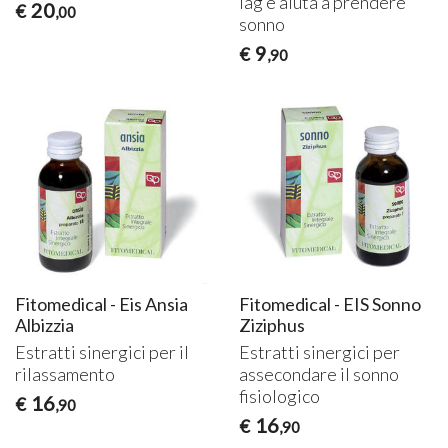
lag e aiuta a prendere
20
€
,00
sonno
9
€
,90
Fitomedical - Eis Ansia
Fitomedical - EIS Sonno
Albizzia
Ziziphus
Estratti sinergici per il
Estratti sinergici per
rilassamento
assecondare il sonno
fisiologico
16
€
,90
16
€
,90