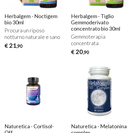
Herbalgem - Noctigem
Herbalgem - Tiglio
bio 30ml
Gemmoderivato
concentrato bio 30ml
Procura un riposo
Gemmoterapia
notturno naturale e sano
concentrata
21
€
,90
20
€
,90
Naturetica - Cortisol-
Naturetica - Melatonina
Off
complex