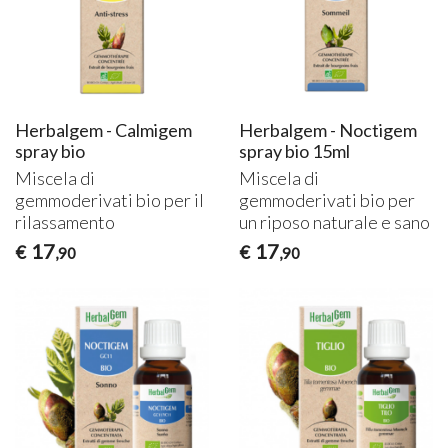
Herbalgem - Calmigem
Herbalgem - Noctigem
spray bio
spray bio 15ml
Miscela di
Miscela di
gemmoderivati bio per il
gemmoderivati bio per
rilassamento
un riposo naturale e sano
17
17
€
€
,90
,90