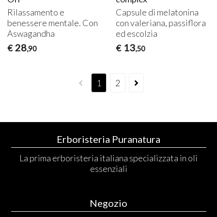
Rilassamento e
Capsule di melatonina
benessere mentale. Con
con valeriana, passiflora
Aswagandha
ed escolzia
28
13
€
€
,90
,50
1
2
Erboristeria Puranatura
La prima erboristeria italiana specializzata in oli
essenziali
Negozio