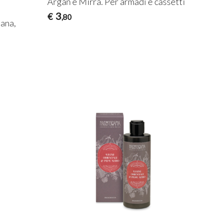
Argan e Mirra. Per armadi e cassetti
3
€
,80
mana,