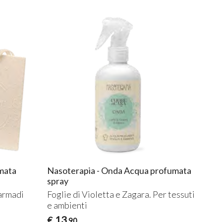
mata
Nasoterapia - Onda Acqua profumata
spray
 armadi
Foglie di Violetta e Zagara. Per tessuti
e ambienti
13
€
,90