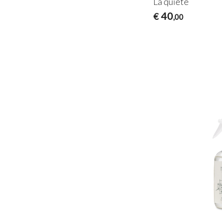
La quiete
40
€
,00