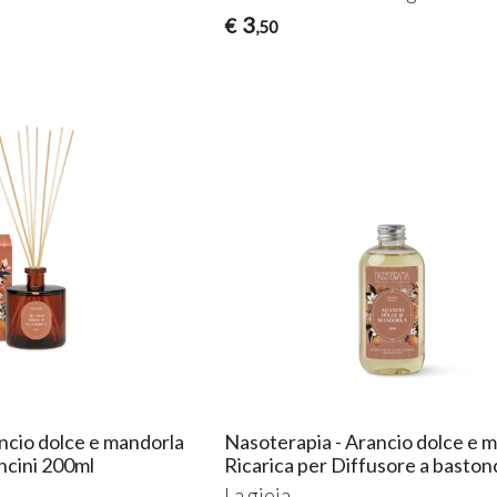
3
€
,50
ncio dolce e mandorla
Nasoterapia - Arancio dolce e 
ncini 200ml
Ricarica per Diffusore a baston
La gioia