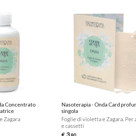
da Concentrato
Nasoterapia - Onda Card profu
atrice
singola
 e Zagara
Foglie di violetta e Zagara. Per
e cassetti
3
€
,80