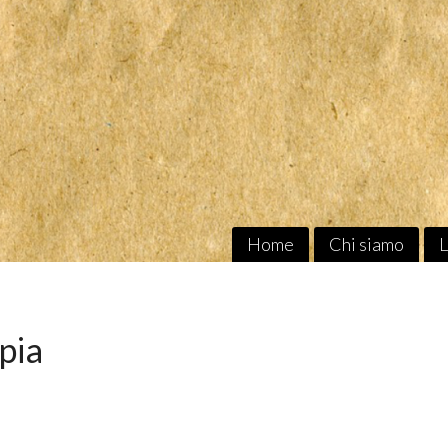
Home
Chi siamo
L
pia