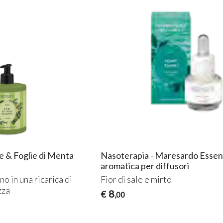
e & Foglie di Menta
Nasoterapia - Maresardo Esse
aromatica per diffusori
o in una ricarica di
Fior di sale e mirto
zza
8
€
,00