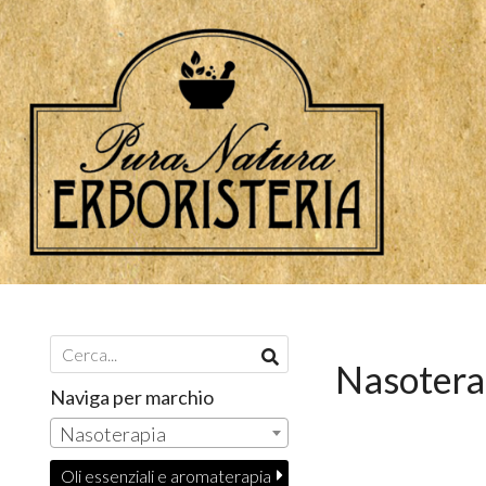
Nasotera
Naviga per marchio
Nasoterapia
Oli essenziali e aromaterapia