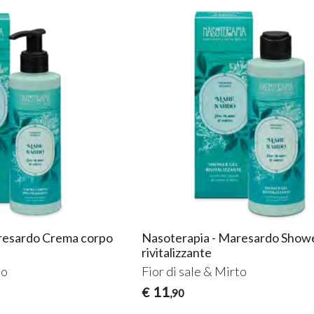
resardo Crema corpo
Nasoterapia - Maresardo Showe
rivitalizzante
to
Fior di sale & Mirto
11
€
,90