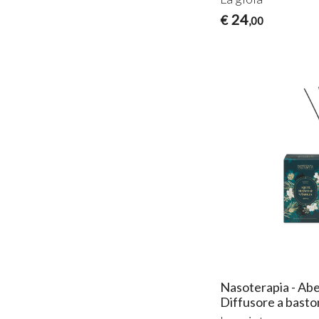
24
€
,00
Nasoterapia - Abe
Diffusore a basto