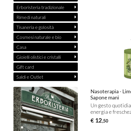
Erboristeria tradizionale
Rimedi naturali
Tisaneria e golosità
Cosmesi naturale e bio
Casa
Gioielli olistici e cristalli
Gift card
Saldi e Outlet
Nasoterapia - Lim
Sapone mani
Un gesto quotidian
energia e fresche
12
€
,50