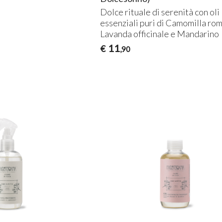
Dolce rituale di serenità con oli
essenziali puri di Camomilla ro
Lavanda officinale e Mandarino
11
€
,90