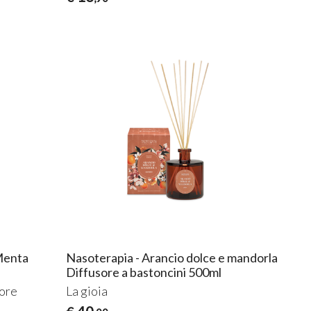
 Menta
Nasoterapia - Arancio dolce e mandorla
Diffusore a bastoncini 500ml
more
La gioia
40