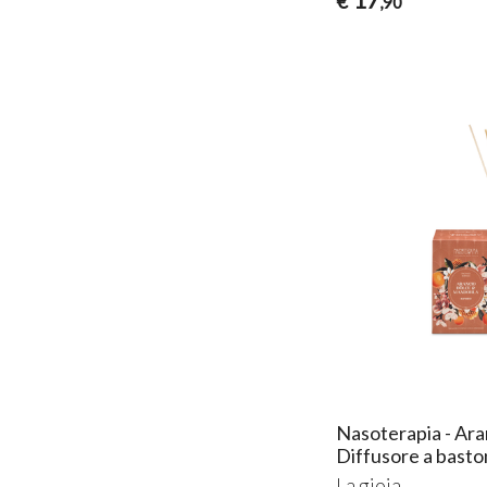
€
,90
Nasoterapia - Ara
Diffusore a basto
La gioia