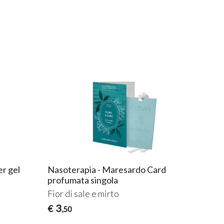
r gel
Nasoterapia - Maresardo Card
profumata singola
Fior di sale e mirto
3
€
,50