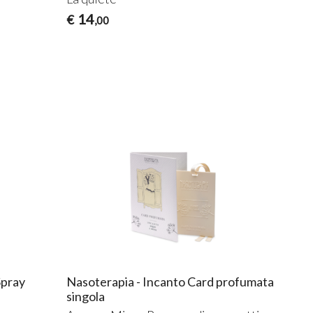
14
€
,00
Spray
Nasoterapia - Incanto Card profumata
singola