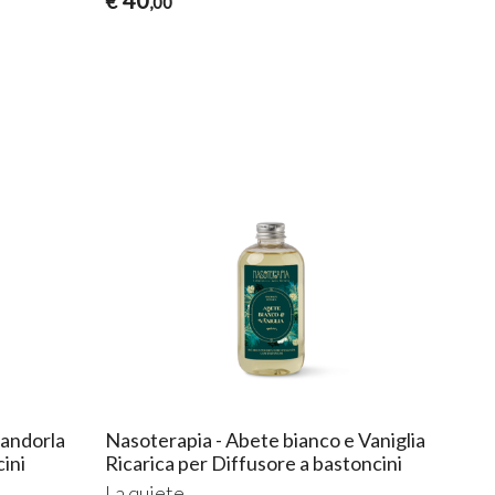
€
,00
mandorla
Nasoterapia - Abete bianco e Vaniglia
cini
Ricarica per Diffusore a bastoncini
La quiete