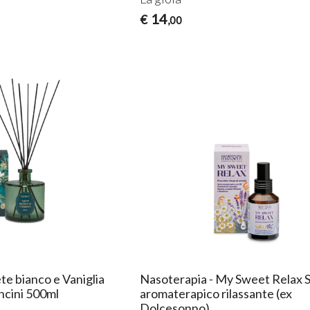
14
€
,00
te bianco e Vaniglia
Nasoterapia - My Sweet Relax 
ncini 500ml
aromaterapico rilassante (ex
Dolcesonno)