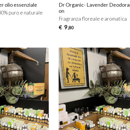
r olio essenziale
Dr Organic- Lavender Deodoran
on
00% puro e naturale
Fragranza floreale e aromatica
9
€
,80