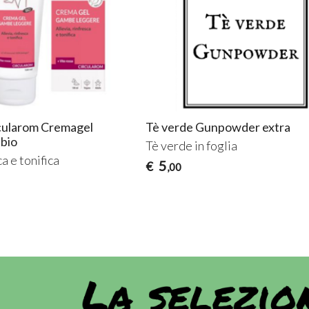
rcularom Cremagel
Tè verde Gunpowder extra
 bio
Tè verde in foglia
ca e tonifica
5
€
,00