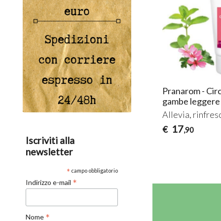
Farmaderbe - Total neem spray
Pranarom - Ci
multiuso
gambe leggere
Utilizzo cosmetico e ambientale
Allevia, rinfres
13
17
€
€
,00
,90
Iscriviti alla
newsletter
*
campo obbligatorio
*
Indirizzo e-mail
*
Nome