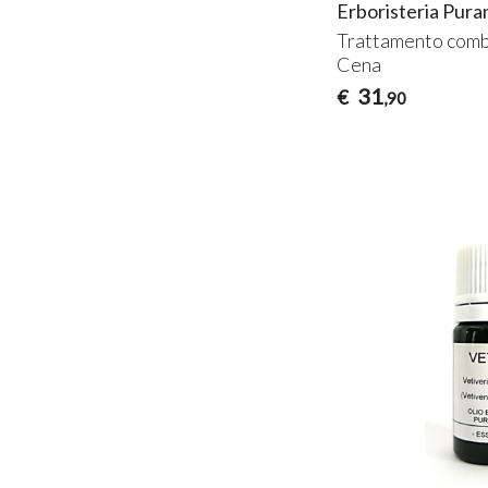
Erboristeria Pura
Trattamento comb
Cena
31
€
,90