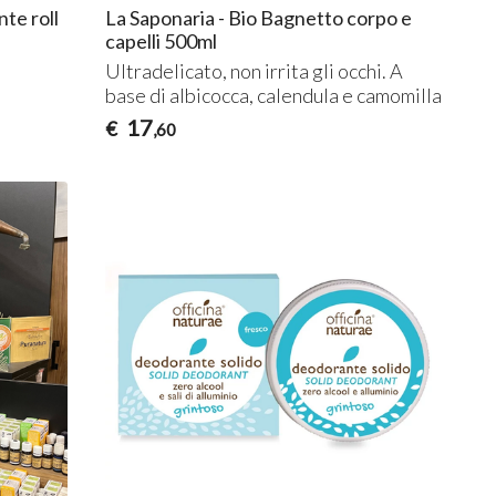
te roll
La Saponaria - Bio Bagnetto corpo e
capelli 500ml
Ultradelicato, non irrita gli occhi. A
base di albicocca, calendula e camomilla
17
€
,60