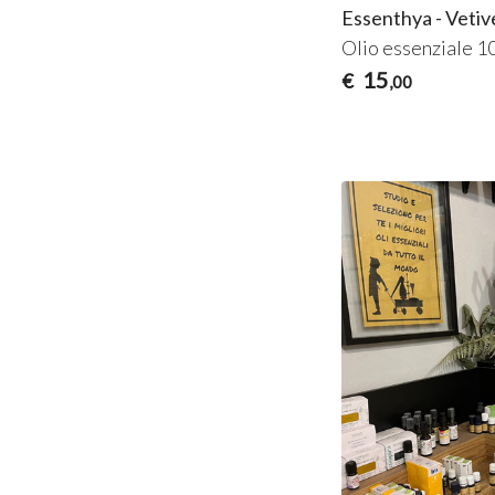
Essenthya - Vetive
Olio essenziale 1
15
€
,00