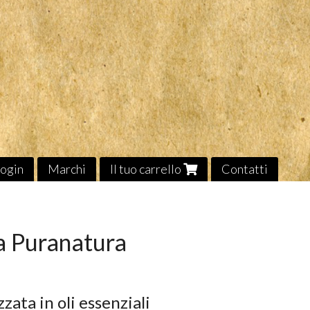
ogin
Marchi
Il tuo carrello
Contatti
a Puranatura
zata in oli essenziali