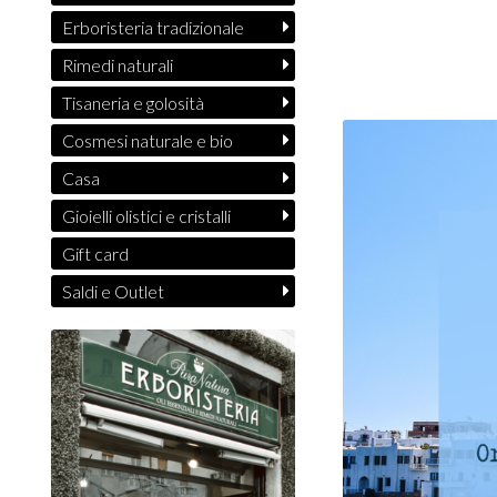
Erboristeria tradizionale
Rimedi naturali
Tisaneria e golosità
Cosmesi naturale e bio
Casa
Gioielli olistici e cristalli
Gift card
Saldi e Outlet