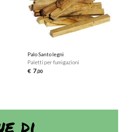
Palo Santo legni
Sal
sti
Paletti per fumigazioni
Pur
7
€
,00
€