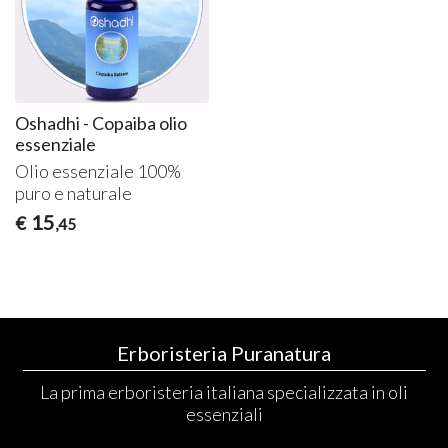
Oshadhi - Copaiba olio
essenziale
Olio essenziale 100%
puro e naturale
15
€
,45
Erboristeria Puranatura
La prima erboristeria italiana specializzata in oli
essenziali