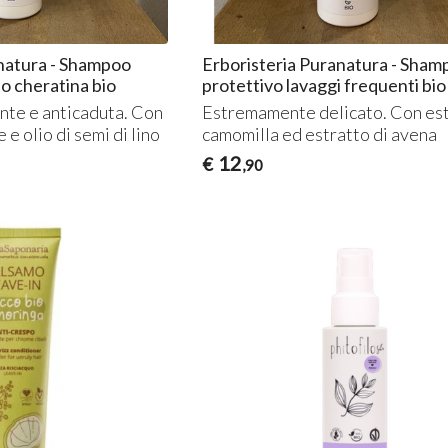
anatura - Shampoo
Erboristeria Puranatura - Sham
to cheratina bio
protettivo lavaggi frequenti bio
ante e anticaduta. Con
Estremamente delicato. Con est
 e olio di semi di lino
camomilla ed estratto di avena
12
€
,90