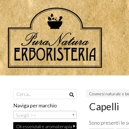
Cosmesi naturale e bi
Capelli
Naviga per marchio
Scegli >>
Sono presenti le 
Oli essenziali e aromaterapia