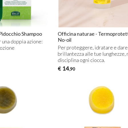
l Pidocchio Shampoo
Officina naturae - Termoprotet
No-oil
 una doppia azione:
Per proteggere, idratare e dare
mozione
brillantezza alle tue lunghezze,
disciplina ogni ciocca.
14
€
,90