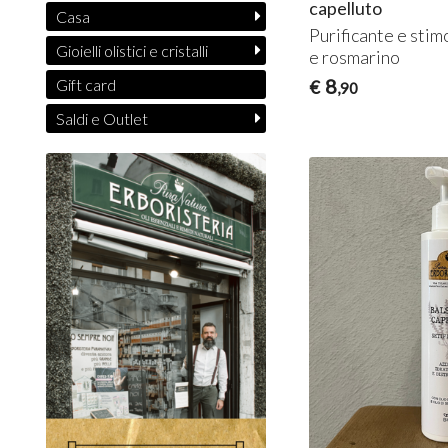
capelluto
Casa
Purificante e sti
Gioielli olistici e cristalli
e rosmarino
8
Gift card
€
,90
Saldi e Outlet