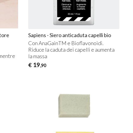
tore
Sapiens - Siero anticaduta capelli bio
Con AnaGainTM e Bioflavonoidi.
Riduce la caduta dei capelli e aumenta
 mentre
la massa
19
€
,90