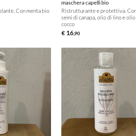
maschera capelli bio
molante. Con menta bio
Ristrutturante e protettiva. Con
semi di canapa, olio di lino e olio
cocco
16
€
,90