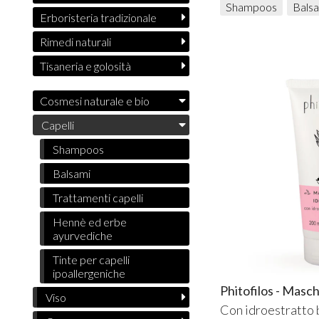
Shampoos
Bals
Erboristeria tradizionale
Rimedi naturali
Tisaneria e golosità
Cosmesi naturale e bio
Capelli
Shampoos
Balsami
Trattamenti capelli
Hennè ed erbe
ayurvediche
Tinte per capelli
ipoallergeniche
Phitofilos - Masc
Viso
Con idroestratto 