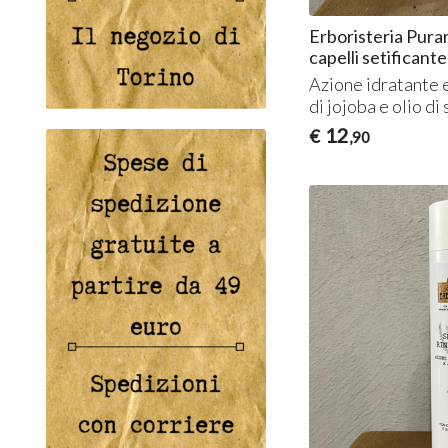
Erboristeria Pura
capelli setificante
Azione idratante e
di jojoba e olio di 
12
€
,90