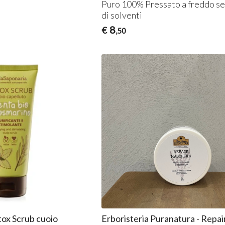
Puro 100% Pressato a freddo se
di solventi
8
€
,50
tox Scrub cuoio
Erboristeria Puranatura - Repai