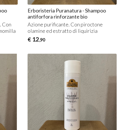
poo
Erboristeria Puranatura - Shampoo
antiforfora rinforzante bio
i. Con
Azione purificante. Con piroctone
amomilla
olamine ed estratto di liquirizia
12
€
,90