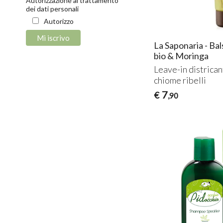
Autorizzazione al trattamento
dei dati personali
Autorizzo
La Saponaria - Ba
bio & Moringa
Leave-in districan
chiome ribelli
7
€
,90