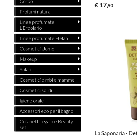
Corpo
17
€
,90
Profumi naturali
Linee profumate
L'Erbolario
Linee profumate Helan
Cosmetici Uomo
Makeup
Solari
Cosmetici bimbi e mamme
Cosmetici solidi
Igiene orale
Accessori eco per il bagno
Cofanetti regalo e Beauty
set
La Saponaria - De