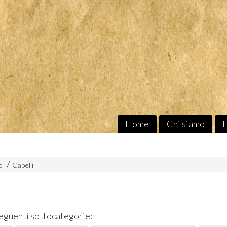
Home
Chi siamo
L
o
Capelli
seguenti sottocategorie: