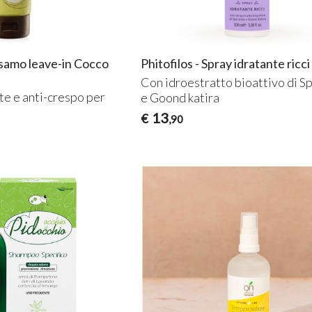
lsamo leave-in Cocco
Phitofilos - Spray idratante ricci
Con idroestratto bioattivo di Sp
te e anti-crespo per
e Goond katira
13
€
,90