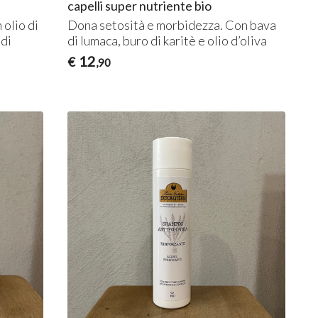
capelli super nutriente bio
 olio di
Dona setosità e morbidezza. Con bava
 di
di lumaca, buro di karitè e olio d’oliva
12
€
,90