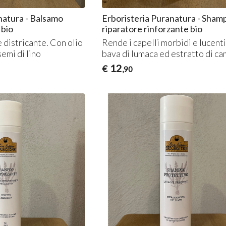
natura - Balsamo
Erboristeria Puranatura - Sham
 bio
riparatore rinforzante bio
 districante. Con olio
Rende i capelli morbidi e lucent
semi di lino
bava di lumaca ed estratto di c
12
€
,90