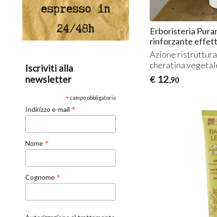
Erboristeria Pur
rinforzante effet
Azione ristruttur
cheratina vegetale
Iscriviti alla
12
newsletter
€
,90
*
campo obbligatorio
*
Indirizzo e-mail
*
Nome
*
Cognome