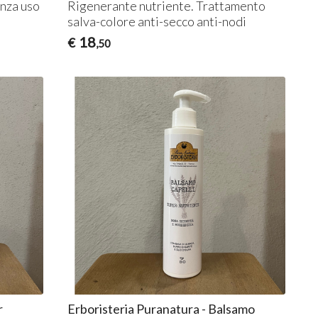
nza uso
Rigenerante nutriente. Trattamento
salva-colore anti-secco anti-nodi
18
€
,50
r
Erboristeria Puranatura - Balsamo