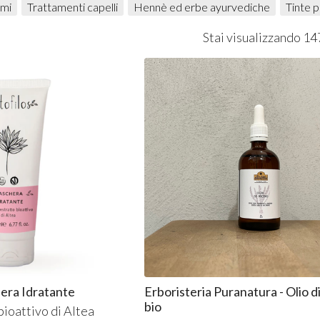
ami
Trattamenti capelli
Hennè ed erbe ayurvediche
Tinte p
Stai visualizzando 14
hera Idratante
Erboristeria Puranatura - Olio di
bio
bioattivo di Altea