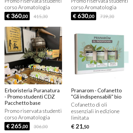
Promo riservata studenti
Promo riservata studenti
corso Aromatologia
corso Aromatologia
360
630
€
€
,00
415,30
,00
739,30
Erboristeria Puranatura
Pranarom - Cofanetto
- Promo studenti CDZ
"Gli indispensabili" bio
Pacchetto base
Cofanetto di oli
Promo riservata studenti
essenziali in edizione
corso Aromatologia
limitata
265
21
€
€
,00
306,00
,50