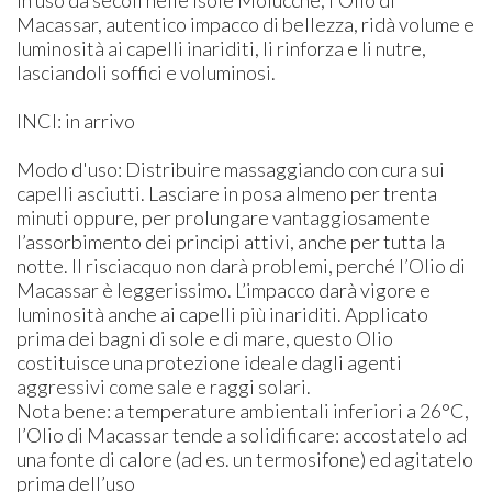
Macassar, autentico impacco di bellezza, ridà volume e
luminosità ai capelli inariditi, li rinforza e li nutre,
lasciandoli soffici e voluminosi.
INCI: in arrivo
Modo d'uso: Distribuire massaggiando con cura sui
capelli asciutti. Lasciare in posa almeno per trenta
minuti oppure, per prolungare vantaggiosamente
l’assorbimento dei principi attivi, anche per tutta la
notte. Il risciacquo non darà problemi, perché l’Olio di
Macassar è leggerissimo. L’impacco darà vigore e
luminosità anche ai capelli più inariditi. Applicato
prima dei bagni di sole e di mare, questo Olio
costituisce una protezione ideale dagli agenti
aggressivi come sale e raggi solari.
Nota bene: a temperature ambientali inferiori a 26°C,
l’Olio di Macassar tende a solidificare: accostatelo ad
una fonte di calore (ad es. un termosifone) ed agitatelo
prima dell’uso