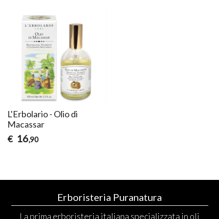
L'Erbolario - Olio di
Macassar
16
€
,90
Erboristeria Puranatura
La prima erboristeria italiana specializzata in oli