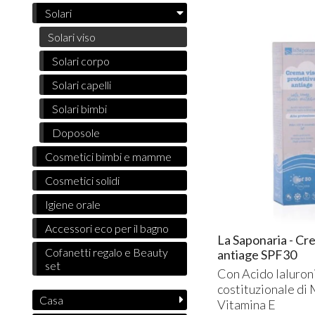
Solari
Solari viso
Solari corpo
Solari capelli
Solari bimbi
Doposole
Cosmetici bimbi e mamme
Cosmetici solidi
Igiene orale
Accessori eco per il bagno
La Saponaria - Cr
Cofanetti regalo e Beauty
antiage SPF30
set
Con Acido Ialuron
costituzionale di 
Casa
Vitamina E