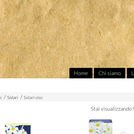
Home
Chi siamo
L
o
Solari
Solari viso
Stai visualizzando 