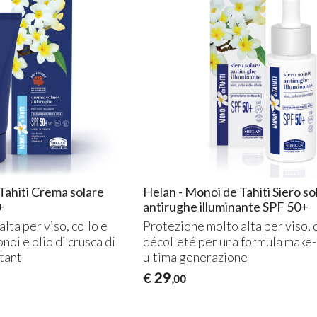
Tahiti Crema solare
Helan - Monoi de Tahiti Siero so
+
antirughe illuminante SPF 50+
lta per viso, collo e
Protezione molto alta per viso, 
oi e olio di crusca di
décolleté per una formula make-
tant
ultima generazione
29
€
,00