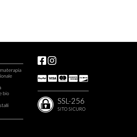
romaterapia
zionale
à
e bio
SSL-256
stalli
SITO SICURO
'Erbolario
Helan