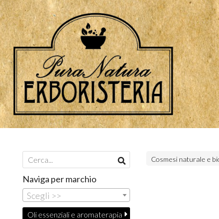
Cosmesi naturale e bi
Naviga per marchio
Scegli >>
Oli essenziali e aromaterapia