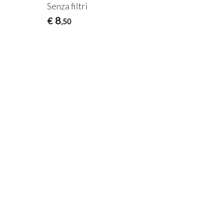
Senza filtri
8
€
,50