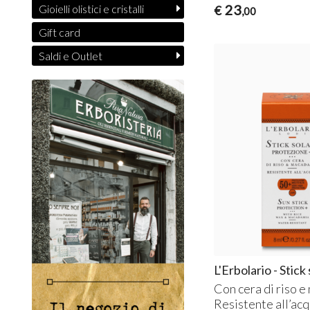
23
Gioielli olistici e cristalli
€
,00
Gift card
Saldi e Outlet
L'Erbolario - Stic
Con cera di riso 
Resistente all’ac