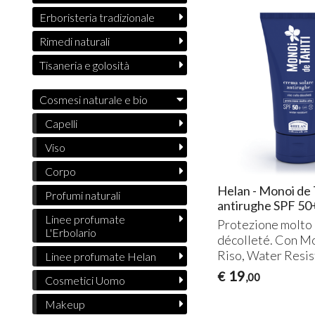
Erboristeria tradizionale
Rimedi naturali
Tisaneria e golosità
Cosmesi naturale e bio
Capelli
Viso
Corpo
Helan - Monoi de 
Profumi naturali
antirughe SPF 50
Linee profumate
Protezione molto a
L'Erbolario
décolleté. Con Mon
Riso, Water Resis
Linee profumate Helan
19
€
,00
Cosmetici Uomo
Makeup