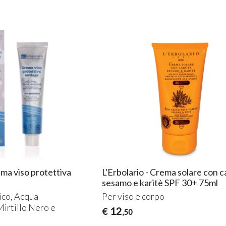
ema viso protettiva
L'Erbolario - Crema solare con c
sesamo e karitè SPF 30+ 75ml
ico, Acqua
Per viso e corpo
Mirtillo Nero e
12
€
,50