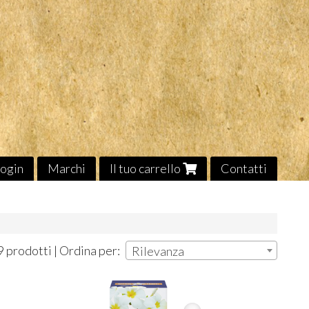
ogin
Marchi
Il tuo carrello
Contatti
9 prodotti | Ordina per:
Rilevanza