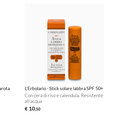
arota
L'Erbolario - Stick solare labbra SPF 50+
Con cera di riso e calendula. Resistente
all’acqua
10
€
,50