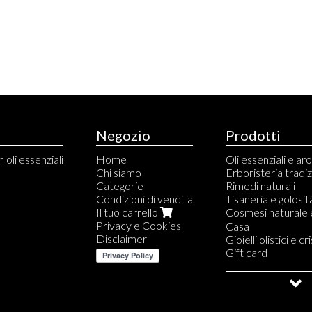
Negozio
Prodotti
 oli essenziali
Home
Oli essenziali e a
Chi siamo
Erboristeria tradi
Categorie
Rimedi naturali
Condizioni di vendita
Tisaneria e golosit
Il tuo carrello
Cosmesi naturale 
Privacy e Cookies
Capelli
Casa
Disclaimer
Viso
Gioielli olistici e cri
Corpo
Gift card
Profumi naturali
Saldi e Outlet
Linee profumate L
Linee profumate 
Cosmetici Uomo