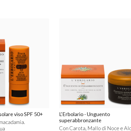
k solare viso SPF 50+
L'Erbolario - Unguento
superabbronzante
e macadamia.
Con Carota, Mallo di Noce e Al
qua