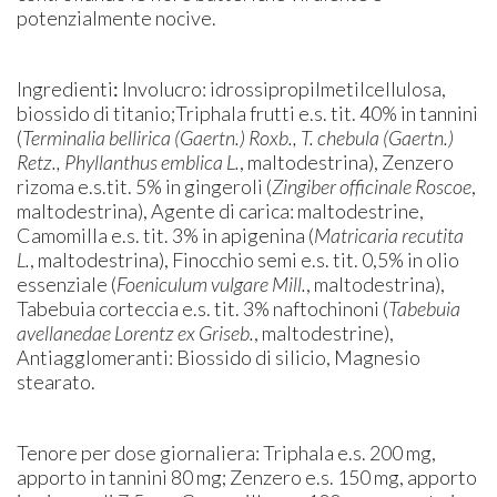
potenzialmente nocive.
Ingredienti
:
Involucro: idrossipropilmetilcellulosa,
biossido di titanio;Triphala frutti e.s. tit. 40% in tannini
(
Terminalia bellirica (Gaertn.) Roxb., T. chebula (Gaertn.)
Retz., Phyllanthus emblica L.
, maltodestrina), Zenzero
rizoma e.s.tit. 5% in gingeroli (
Zingiber officinale Roscoe
,
maltodestrina), Agente di carica: maltodestrine,
Camomilla e.s. tit. 3% in apigenina (
Matricaria recutita
L.
, maltodestrina), Finocchio semi e.s. tit. 0,5% in olio
essenziale (
Foeniculum vulgare Mill.
, maltodestrina),
Tabebuia corteccia e.s. tit. 3% naftochinoni (
Tabebuia
avellanedae L
orentz ex Griseb.
, maltodestrine),
Antiagglomeranti: Biossido di silicio, Magnesio
stearato.
Tenore per dose giornaliera: Triphala e.s. 200 mg,
apporto in tannini 80 mg; Zenzero e.s. 150 mg, apporto