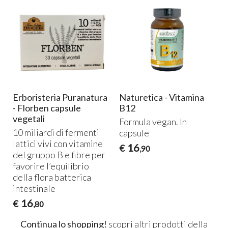
Erboristeria Puranatura
Naturetica - Vitamina
- Florben capsule
B12
n
vegetali
Formula vegan. In
10 miliardi di fermenti
capsule
lattici vivi con vitamine
16
€
,90
del gruppo B e fibre per
favorire l’equilibrio
della flora batterica
intestinale
16
€
,80
Continua lo shopping!
scopri altri prodotti della