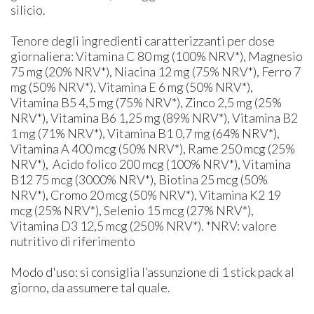
silicio.
Tenore degli ingredienti caratterizzanti per dose
giornaliera: Vitamina C 80 mg (100% NRV*), Magnesio
75 mg (20% NRV*), Niacina 12 mg (75% NRV*), Ferro 7
mg (50% NRV*), Vitamina E 6 mg (50% NRV*),
Vitamina B5 4,5 mg (75% NRV*), Zinco 2,5 mg (25%
NRV*), Vitamina B6 1,25 mg (89% NRV*), Vitamina B2
1 mg (71% NRV*), Vitamina B1 0,7 mg (64% NRV*),
Vitamina A 400 mcg (50% NRV*), Rame 250 mcg (25%
NRV*), Acido folico 200 mcg (100% NRV*), Vitamina
B12 75 mcg (3000% NRV*), Biotina 25 mcg (50%
NRV*), Cromo 20 mcg (50% NRV*), Vitamina K2 19
mcg (25% NRV*), Selenio 15 mcg (27% NRV*),
Vitamina D3 12,5 mcg (250% NRV*). *NRV: valore
nutritivo di riferimento
Modo d'uso: si consiglia l’assunzione di 1 stick pack al
giorno, da assumere tal quale.