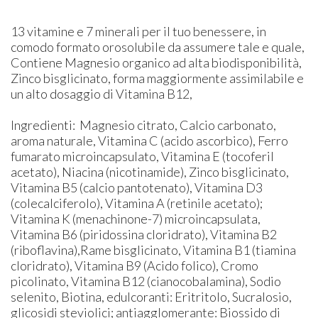
13 vitamine e 7 minerali per il tuo benessere, in
comodo formato orosolubile da assumere tale e quale,
Contiene Magnesio organico ad alta biodisponibilità,
Zinco bisglicinato, forma maggiormente assimilabile e
un alto dosaggio di Vitamina B12,
Ingredienti: Magnesio citrato, Calcio carbonato,
aroma naturale, Vitamina C (acido ascorbico), Ferro
fumarato microincapsulato, Vitamina E (tocoferil
acetato), Niacina (nicotinamide), Zinco bisglicinato,
Vitamina B5 (calcio pantotenato), Vitamina D3
(colecalciferolo), Vitamina A (retinile acetato);
Vitamina K (menachinone-7) microincapsulata,
Vitamina B6 (piridossina cloridrato), Vitamina B2
(riboflavina),Rame bisglicinato, Vitamina B1 (tiamina
cloridrato), Vitamina B9 (Acido folico), Cromo
picolinato, Vitamina B12 (cianocobalamina), Sodio
selenito, Biotina, edulcoranti: Eritritolo, Sucralosio,
glicosidi steviolici; antiagglomerante: Biossido di