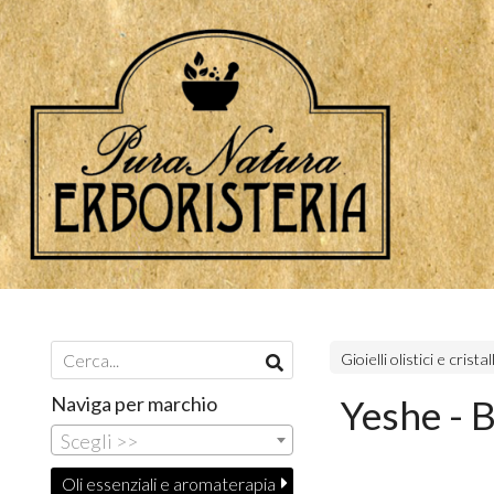
Gioielli olistici e cristall
Naviga per marchio
Yeshe - B
Scegli >>
Oli essenziali e aromaterapia