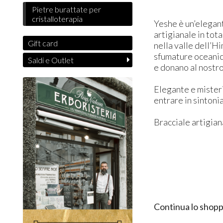
Pietre burattate per
cristalloterapia
Yeshe è un’elegant
artigianale in tota
Gift card
nella valle dell’H
sfumature oceanich
Saldi e Outlet
e donano al nostro
Elegante e misteri
entrare in sintoni
Bracciale artigian
Continua lo shopp