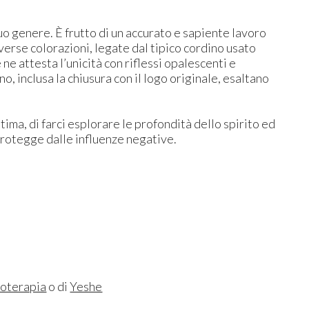
suo genere. È frutto di un accurato e sapiente lavoro
diverse colorazioni, legate dal tipico cordino usato
ne attesta l’unicità con riflessi opalescenti e
o, inclusa la chiusura con il logo originale, esaltano
ima, di farci esplorare le profondità dello spirito ed
 protegge dalle influenze negative.
lloterapia
o di
Yeshe