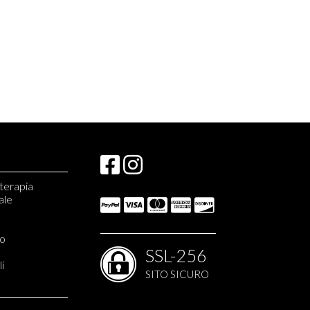
aterapia
ale
io
SSL-256
li
SITO SICURO
apia
ia
erapia