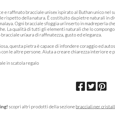
e e raffinato bracciale unisex ispirato al Buthan unico nel 
le rispetto della natura. È costituito da pietre naturali in 
imalaya. Ogni bracciale sfoggia un’inserto in madreperla che 
e. La qualità di tutti gli elementi naturali che lo compongon
 bracciale un’aura di raffinatezza, gusto ed eleganza.
osa, questa pietra è capace di infondere coraggio ed autost
a con le altre persone. Aiuta a creare chiarezza interiore e
ale in scatola regalo
ing!
scopri altri prodotti della sezione
bracciali per crista