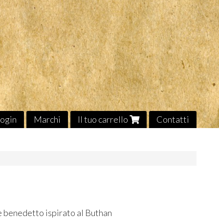
ogin
Marchi
Il tuo carrello
Contatti
le benedetto ispirato al Buthan