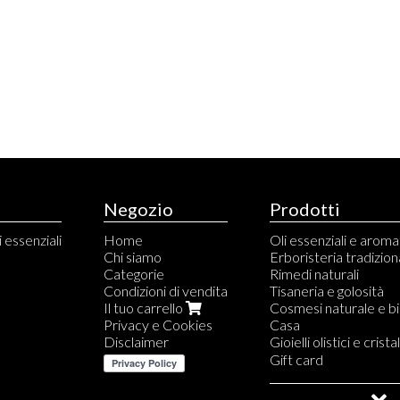
Negozio
Prodotti
i essenziali
Home
Oli essenziali e arom
Chi siamo
Erboristeria tradizion
Categorie
Rimedi naturali
Condizioni di vendita
Tisaneria e golosità
Il tuo carrello
Cosmesi naturale e b
Privacy e Cookies
Casa
Disclaimer
Gioielli olistici e cristal
Collane per aromater
Gift card
Anelli per aromaterap
Saldi e Outlet
Orecchini per aromat