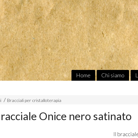
Home
Chi siamo
L
i
Bracciali per cristalloterapia
racciale Onice nero satinato
Il braccia