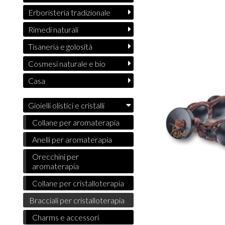
Erboristeria tradizionale
Rimedi naturali
Tisaneria e golosità
Cosmesi naturale e bio
Casa
Gioielli olistici e cristalli
Collane per aromaterapia
Anelli per aromaterapia
Orecchini per
aromaterapia
Collane per cristalloterapia
Bracciali per cristalloterapia
Charms e accessori