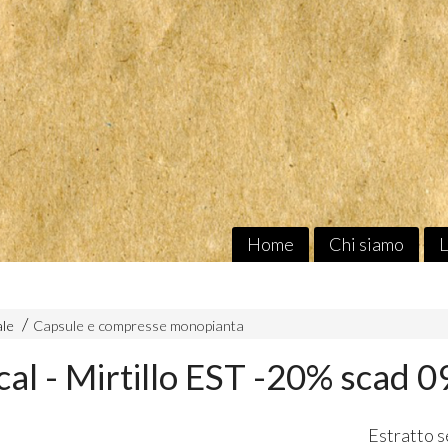
Home
Chi siamo
L
ale
Capsule e compresse monopianta
cal - Mirtillo EST -20% scad 
Estratto s