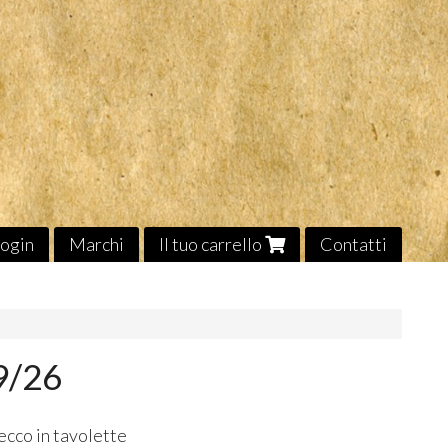
ogin
Marchi
Il tuo carrello
Contatti
09/26
ecco in tavolette