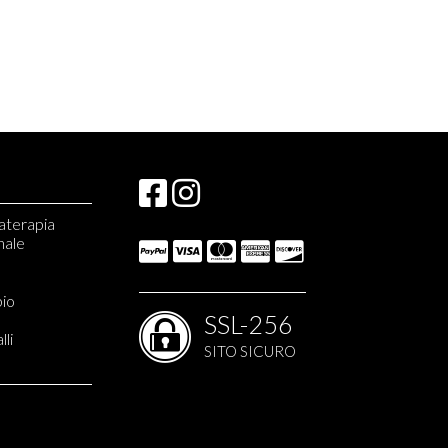
materapia
nale
e monopianta
bio
ati apistici
SSL-256
lli
SITO SICURO
liani