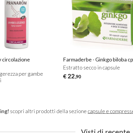
 circolazione
Farmaderbe - Ginkgo biloba c
Estratto secco in capsule
ggerezza per gambe
22
€
,90
i
ing!
scopri altri prodotti della sezione
capsule e compress
Visti di recente