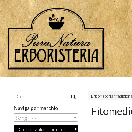
Erboristeria tradizion
Naviga per marchio
Fitomedi
Scegli >>
Oli essenziali e aromaterapia