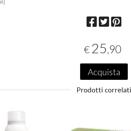
al]
25
,90
€
Acquista
Prodotti correlat