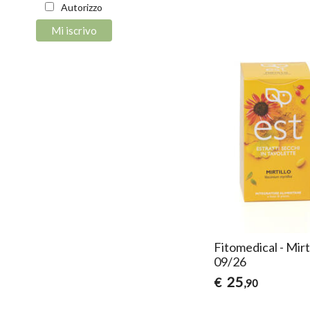
Autorizzo
Fitomedical - Mir
09/26
25
€
,90