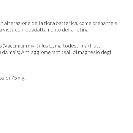
 con alterazione della flora batterica, come drenante e
a vista con ipoadattamento della retina.
lo (Vaccinium myrtillus L., maltodestrina) frutti
a da mais; Antiagglomeranti: sali di magnesio degli
osidi 75 mg.