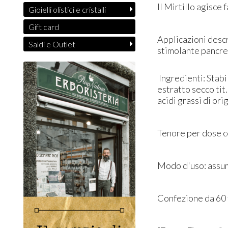
Il Mirtillo agisce 
Gioielli olistici e cristalli
Gift card
Applicazioni descri
Saldi e Outlet
stimolante pancrea
Ingredienti: ​Stabi
estratto secco tit
acidi grassi di ori
Tenore per dose co
Modo d'uso: assume
Confezione da 60