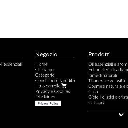
Negozio
Prodotti
li essenziali
Home
Oli essenziali e aro
Chi siamo
Erboristeria tradizio
Categorie
Capsule e compress
Rimedi naturali
Condizioni di vendita
Tinture madri
Tisaneria e golosità
Il tuo carrello
Gemmoderivati
Cosmesi naturale e 
Privacy e Cookies
Propoli, miele e deriv
Casa
Disclaimer
Aloe
Gioielli olistici e crista
Fiori di Bach e Austra
Gift card
Saldi e Outlet