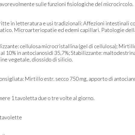
favorevolmente ​sulle funzioni fisiologiche del microcircolo.
tte in letteratura e usi tradizionali: ​Affezioni intestinali
tico. Microarteriopatie ed edemi capillari. Patologie dell
lizzante: cellulosa microcristallina (gel di cellulosa); Mirtil
. al 10% in antocianosidi 35,7%; Stabilizzante: maltodestrin
gine vegetale, diossido di silicio.
nsigliata: Mirtillo estr. secco 750 mg, apporto di antocian
re 1 tavoletta due o tre volte al giorno.
 tavolette