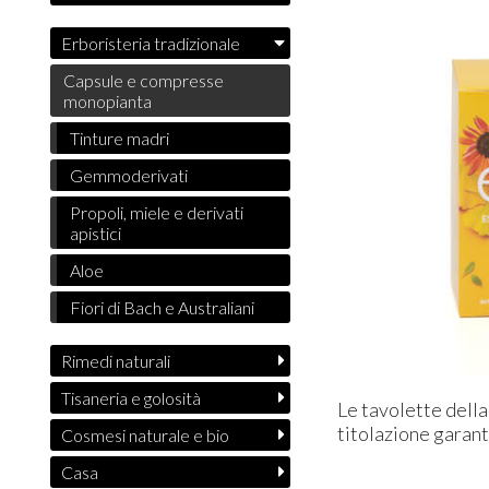
Erboristeria tradizionale
Capsule e compresse
monopianta
Tinture madri
Gemmoderivati
Propoli, miele e derivati
apistici
Aloe
Fiori di Bach e Australiani
Rimedi naturali
Tisaneria e golosità
Le tavolette della
titolazione garan
Cosmesi naturale e bio
Casa