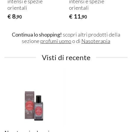
intensi e spezie
intensi e spezie
orientali
orientali
8
11
€
€
,90
,90
Continua lo shopping!
scopri altri prodotti della
sezione
profumi uomo
o di
Nasoterapia
Visti di recente