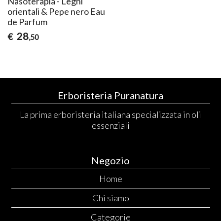
Nasoterapia - Legni
orientali & Pepe nero Eau
de Parfum
28
€
,50
Erboristeria Puranatura
La prima erboristeria italiana specializzata in oli
essenziali
Negozio
Home
Chi siamo
Categorie