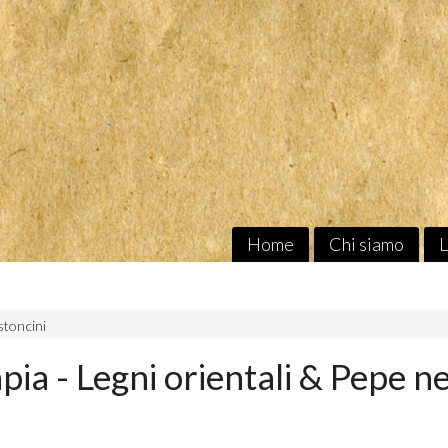
Home
Chi siamo
L
stoncini
ia - Legni orientali & Pepe n