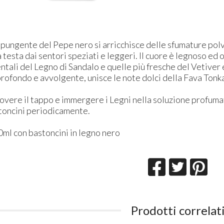
e pungente del Pepe nero si arricchisce delle sfumature pol
testa dai sentori speziati e leggeri. Il cuore è legnoso ed 
ntali del Legno di Sandalo e quelle più fresche del Vetiver e
 profondo e avvolgente, unisce le note dolci della Fava Ton
vere il tappo e immergere i Legni nella soluzione profumat
toncini periodicamente.​
ml con bastoncini in legno nero
Prodotti correlat