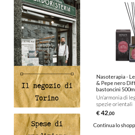
ro e
Nasoterapia - Legni orientali
Nasoterapia - Le
& Pepe nero Ricarica per
& Pepe nero Dif
diffusore a bastoncini
bastoncini 500m
h
Un’armonia di legni intensi e
Un’armonia di leg
spezie orientali
spezie orientali
15
42
€
€
,00
,00
Continua lo shopp