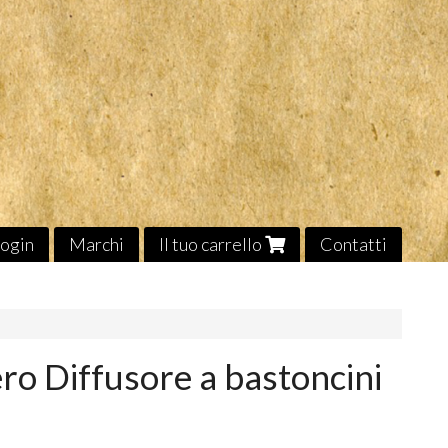
ogin
Marchi
Il tuo carrello
Contatti
ero Diffusore a bastoncini