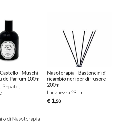
 Castello - Muschi
Nasoterapia - Bastoncini di
Naso
u de Parfum 100ml
ricambio neri per diffusore
& Pe
200ml
arom
, Pepato,
Lunghezza 28 cm
Un’a
e
spez
1
€
,50
8
€
,
ni
o di
Nasoterapia