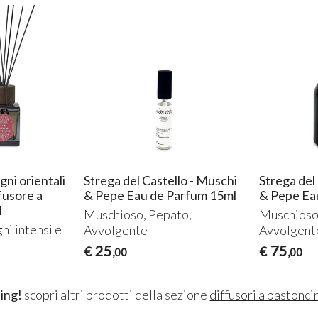
gni orientali
Strega del Castello - Muschi
Strega del
fusore a
& Pepe Eau de Parfum 15ml
& Pepe Ea
l
Muschioso, Pepato,
Muschioso
ni intensi e
Avvolgente
Avvolgent
25
75
€
€
,00
,00
ing!
scopri altri prodotti della sezione
diffusori a bastonci