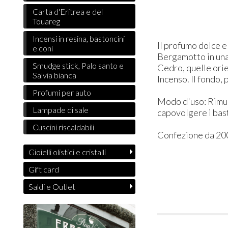
Carta d'Eritrea e del
Touareg
Incensi in resina, bastoncini
​Il profumo dolce 
e coni
Bergamotto in una 
Smudge stick, Palo santo e
Cedro, quelle orie
Salvia bianca
Incenso. Il fondo,
Profumi per auto
Modo d'uso: Rimuo
Lampade di sale
capovolgere i bas
Cuscini riscaldabili
Confezione da 200
Gioielli olistici e cristalli
Gift card
Saldi e Outlet