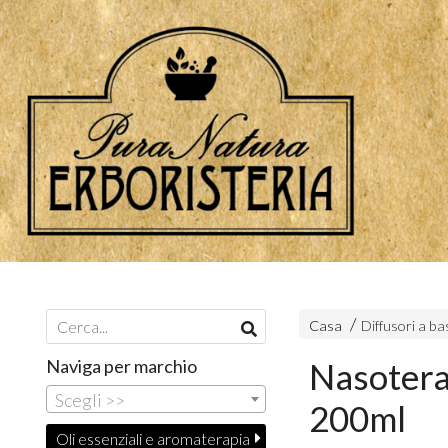
Casa
Diffusori a ba
Naviga per marchio
Nasoterap
Scegli >>
200ml
Oli essenziali e aromaterapia