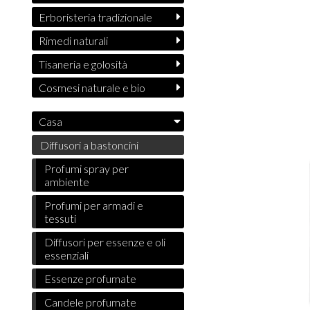
Erboristeria tradizionale
Rimedi naturali
Tisaneria e golosità
Cosmesi naturale e bio
Casa
Diffusori a bastoncini
Profumi spray per
ambiente
Profumi per armadi e
tessuti
Diffusori per essenze e oli
essenziali
Essenze profumate
Candele profumate