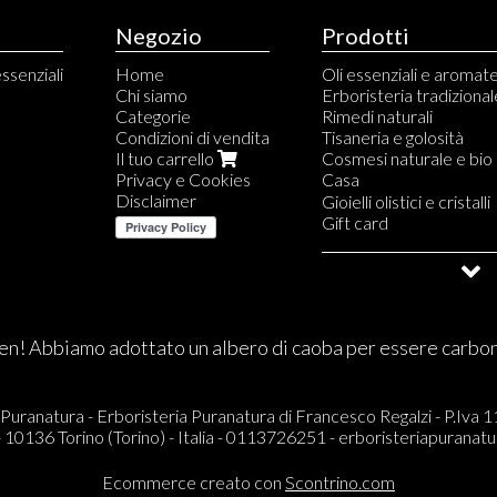
Negozio
Prodotti
essenziali
Home
Oli essenziali e aromat
Chi siamo
Erboristeria tradizional
Categorie
Rimedi naturali
Condizioni di vendita
Tisaneria e golosità
Il tuo carrello
Cosmesi naturale e bio
Privacy e Cookies
Casa
Disclaimer
Diffusori a bastoncini
Gioielli olistici e cristalli
Profumi spray per amb
Gift card
Profumi per armadi e te
Saldi e Outlet
Diffusori per essenze e 
Essenze profumate
Candele profumate
Carta d'Eritrea e del T
n! Abbiamo adottato un albero di caoba per essere carbo
Incensi in resina, baston
Smudge stick, Palo sant
Profumi per auto
Lampade di sale
 Puranatura - Erboristeria Puranatura di Francesco Regalzi - P.Iv
Cuscini riscaldabili
 - 10136 Torino (Torino) - Italia - 0113726251 -
erboristeriapuranat
Ecommerce creato con
Scontrino.com