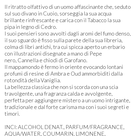
​Il ritratto olfattivo di un uomo affascinante che, seduto
sul suo divano in Cuoio, sorseggia la sua acqua
brillante rinfrescante e carica con il Tabacco la sua
pipa in legno di Cedro.
​I suoi pensieri sono avvolti dagli aromi del fumo denso,
il suo sguardo è fisso sulla parete della sua libreria,
colma di libri antichi, tra cui spicca aperto un erbario
con illustrazioni disegnate a mano di Pepe
nero, Cannella e chiodi di Garofano.
​Il mappamondo è fermo in oriente evocando lontani
profumi di resine di Ambra e Oud ammorbiditi dalla
rotondità della Vaniglia.
​La bellezza classica che non si scorda con una scia
travolgente, una fragranza calda e avvolgente,
perfetta per aggiungere mistero a un uomo intrigante,
tradizionale e dal forte carisma ma con i suoi segreti e
timori.
INCI: ​​​​​​ALCOHOL DENAT., PARFUM/FRAGRANCE,
AQUA/WATER, COUMARIN, LIMONENE,