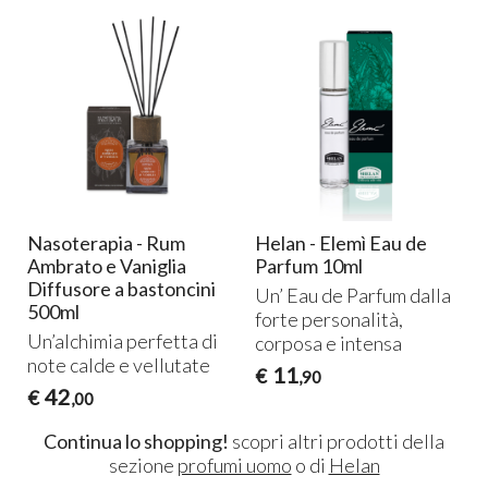
u
Nasoterapia - Rum
Helan - Elemì Eau de
Ambrato e Vaniglia
Parfum 10ml
Diffusore a bastoncini
Un’ Eau de Parfum dalla
500ml
forte personalità,
Un’alchimia perfetta di
corposa e intensa
note calde e vellutate
11
€
,90
42
€
,00
Continua lo shopping!
scopri altri prodotti della
sezione
profumi uomo
o di
Helan