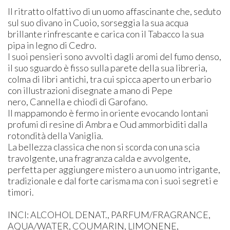
​Il ritratto olfattivo di un uomo affascinante che, seduto
sul suo divano in Cuoio, sorseggia la sua acqua
brillante rinfrescante e carica con il Tabacco la sua
pipa in legno di Cedro.
​I suoi pensieri sono avvolti dagli aromi del fumo denso,
il suo sguardo è fisso sulla parete della sua libreria,
colma di libri antichi, tra cui spicca aperto un erbario
con illustrazioni disegnate a mano di Pepe
nero, Cannella e chiodi di Garofano.
​Il mappamondo è fermo in oriente evocando lontani
profumi di resine di Ambra e Oud ammorbiditi dalla
rotondità della Vaniglia.
​La bellezza classica che non si scorda con una scia
travolgente, una fragranza calda e avvolgente,
perfetta per aggiungere mistero a un uomo intrigante,
tradizionale e dal forte carisma ma con i suoi segreti e
timori.
INCI: ​​​​​​ALCOHOL DENAT., PARFUM/FRAGRANCE,
AQUA/WATER, COUMARIN, LIMONENE,