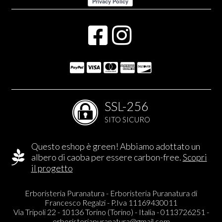
SSL-256
SITO SICURO
Questo eshop è green! Abbiamo adottato un
albero di caoba per essere carbon-free.
Scopri
il progetto
Erboristeria Puranatura - Erboristeria Puranatura di
Francesco Regalzi - P.Iva 11169430011
Via Tripoli 22 - 10136 Torino (Torino) - Italia - 0113726251 -
erboristeriapuranatura@gmail.com