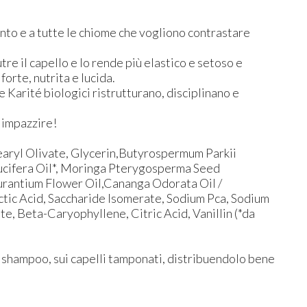
nto e a tutte le chiome che vogliono contrastare
nutre il capello e lo rende più elastico e setoso e
orte, nutrita e lucida.
e Karité biologici ristrutturano, disciplinano e
a impazzire!
earyl Olivate, Glycerin,Butyrospermum Parkii
Nucifera Oil*, Moringa Pterygosperma Seed
urantium Flower Oil,Cananga Odorata Oil /
ctic Acid, Saccharide Isomerate, Sodium Pca, Sodium
, Beta-Caryophyllene, Citric Acid, Vanillin (*da
o shampoo, sui capelli tamponati, distribuendolo bene