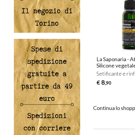
La Saponaria - Att
Silicone vegetal
Setificante e rin
8
€
,90
Continua lo shopp