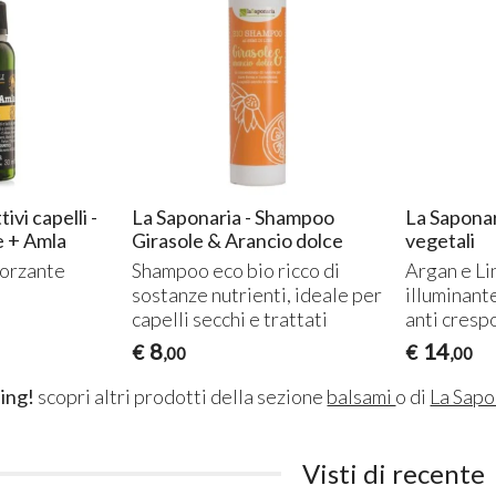
ivi capelli -
La Saponaria - Shampoo
La Saponari
e + Amla
Girasole & Arancio dolce
vegetali
forzante
Shampoo eco bio ricco di
Argan e Li
sostanze nutrienti, ideale per
illuminante
capelli secchi e trattati
anti cresp
8
14
€
€
,00
,00
ing!
scopri altri prodotti della sezione
balsami
o di
La Sapo
Visti di recente