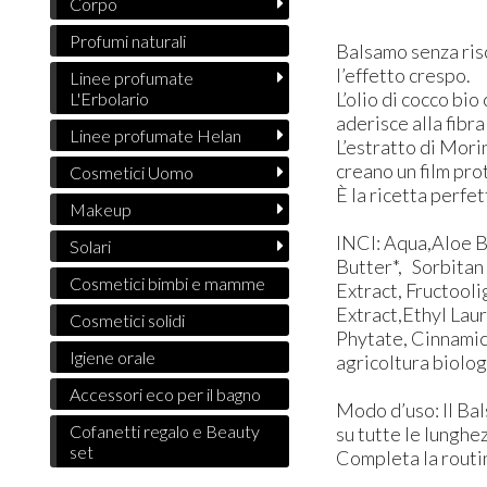
Corpo
Profumi naturali
Balsamo senza risc
l’effetto crespo.
Linee profumate
L’olio di cocco bio
L'Erbolario
aderisce alla fibr
Linee profumate Helan
L’estratto di Mori
creano un film pro
Cosmetici Uomo
È la ricetta perfet
Makeup
INCI: Aqua,Aloe B
Solari
Butter*, Sorbitan
Cosmetici bimbi e mamme
Extract, Fructool
Extract,Ethyl Lau
Cosmetici solidi
Phytate, Cinnamic
Igiene orale
agricoltura biologi
Accessori eco per il bagno
Modo d’uso: Il Bal
Cofanetti regalo e Beauty
su tutte le lunghez
set
Completa la routin