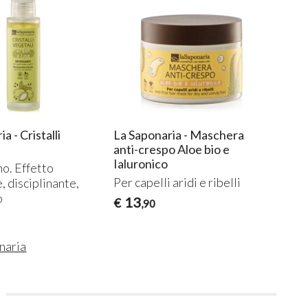
a - Cristalli
La Saponaria - Maschera
anti-crespo Aloe bio e
Ialuronico
no. Effetto
Per capelli aridi e ribelli
, disciplinante,
o
13
€
,90
naria