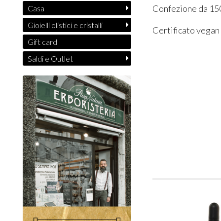
Confezione da 15
Casa
Gioielli olistici e cristalli
Certificato vegan 
Gift card
Saldi e Outlet