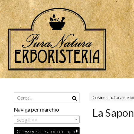
Cosmesi naturale e bi
Naviga per marchio
La Sapon
Scegli >>
Oli essenziali e aromaterapia