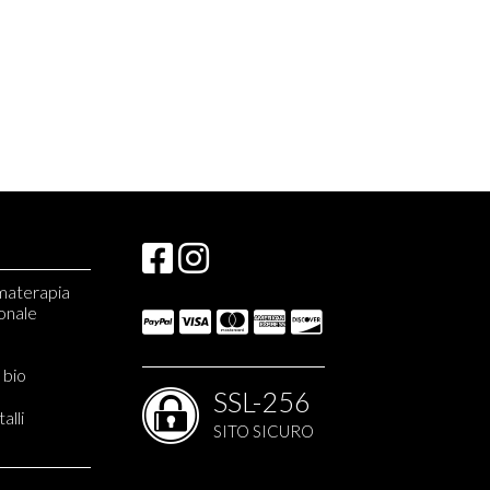
omaterapia
ionale
 bio
SSL-256
talli
SITO SICURO
rvediche
Erbolario