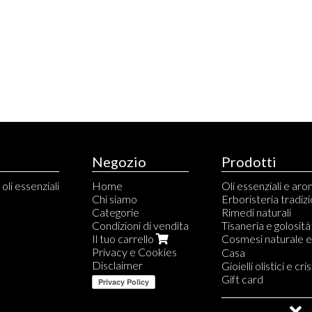
Negozio
Prodotti
oli essenziali
Home
Oli essenziali e ar
Chi siamo
Erboristeria tradiz
Categorie
Rimedi naturali
Condizioni di vendita
Tisaneria e golosità
Il tuo carrello
Cosmesi naturale e
Privacy e Cookies
Capelli
Casa
Disclaimer
Shampoos
Viso
Gioielli olistici e cris
Balsami
Corpo
Gift card
Trattamenti capelli
Profumi naturali
Saldi e Outlet
Hennè ed erbe ayu
Linee profumate L'