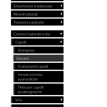
Erboristeria tradizionale
Rimedi naturali
Tisaneria e golosità
Cosmesi naturale e bio
Capelli
Shampoos
Balsami
Trattamenti capelli
Hennè ed erbe
ayurvediche
Tinte per capelli
ipoallergeniche
Viso