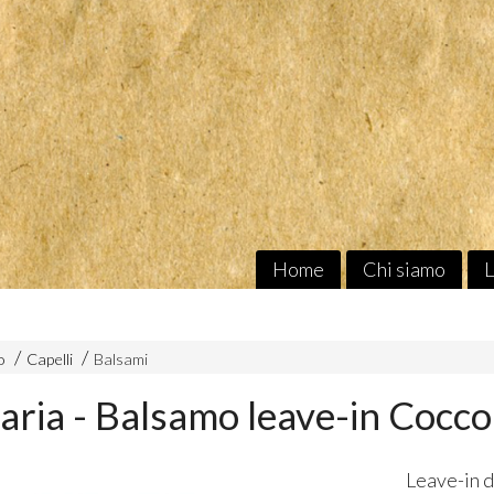
Home
Chi siamo
L
o
Capelli
Balsami
aria - Balsamo leave-in Cocco
Leave-in d