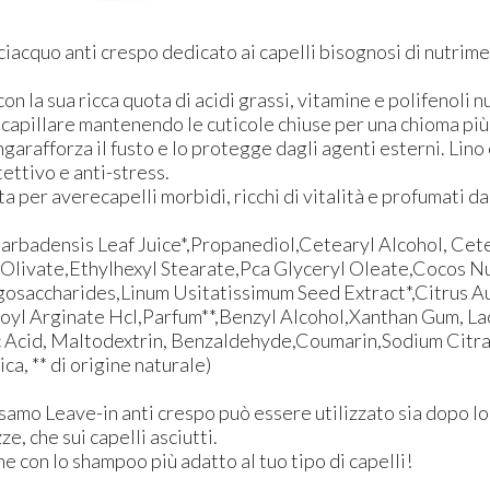
iacquo anti crespo dedicato ai capelli bisognosi di nutrime
 con la sua ricca quota di acidi grassi, vitamine e polifenoli 
a capillare mantenendo le cuticole chiuse per una chioma più f
ngarafforza il fusto e lo protegge dagli agenti esterni. Lino 
tettivo e anti-stress.
ta per averecapelli morbidi, ricchi di vitalità e profumati d
arbadensis Leaf Juice*,Propanediol,Cetearyl Alcohol, Cet
 Olivate,Ethylhexyl Stearate,Pca Glyceryl Oleate,Cocos 
igosaccharides,Linum Usitatissimum Seed Extract*,Citrus A
royl Arginate Hcl,Parfum**,Benzyl Alcohol,Xanthan Gum, La
 Acid, Maltodextrin, Benzaldehyde,Coumarin,Sodium Citrate
ca, ** di origine naturale)​
samo Leave-in anti crespo può essere utilizzato sia dopo l
ze, che sui capelli asciutti.
e con lo shampoo più adatto al tuo tipo di capelli!