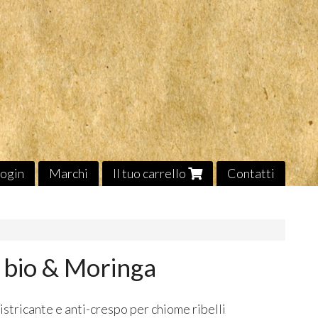
ogin
Marchi
Il tuo carrello
Contatti
 bio & Moringa
istricante e anti-crespo per chiome ribelli