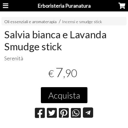
Erboristeria Puranatura
Oli essenziali e aromaterapia
Incensi e smudge stick
Salvia bianca e Lavanda
Smudge stick
Serenità
7
,90
€
Acquista