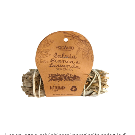
Uno smudge di salvia bianca impreziosito da foglie di