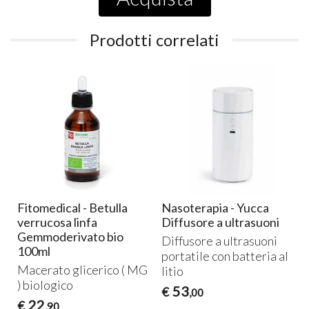
Prodotti correlati
Fitomedical - Betulla
Nasoterapia - Yucca
verrucosa linfa
Diffusore a ultrasuoni
Gemmoderivato bio
Diffusore a ultrasuoni
100ml
portatile con batteria al
Macerato glicerico ( MG
litio
) biologico
53
€
,00
22
€
,90