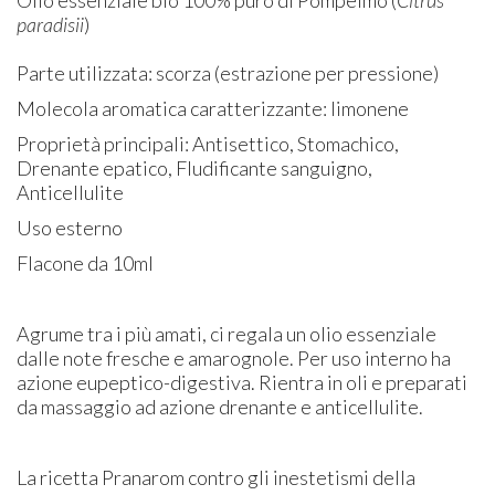
paradisii
)
Parte utilizzata: scorza (estrazione per pressione)
Molecola aromatica caratterizzante: limonene
Proprietà principali: Antisettico, Stomachico,
Drenante epatico, Fludificante sanguigno,
Anticellulite
Uso esterno
Flacone da 10ml
Agrume tra i più amati, ci regala un olio essenziale
dalle note fresche e amarognole. Per uso interno ha
azione eupeptico-digestiva. Rientra in oli e preparati
da massaggio ad azione drenante e anticellulite.
La ricetta Pranarom contro gli inestetismi della