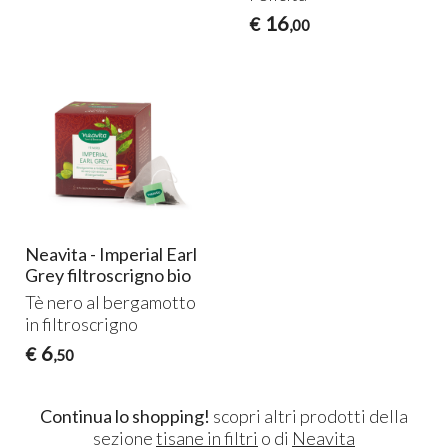
16
€
,00
Neavita - Imperial Earl
Grey filtroscrigno bio
Tè nero al bergamotto
in filtroscrigno
6
€
,50
Continua lo shopping!
scopri altri prodotti della
sezione
tisane in filtri
o di
Neavita