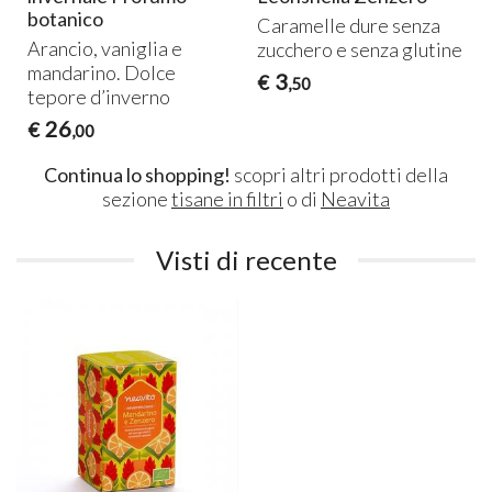
botanico
Caramelle dure senza
Arancio, vaniglia e
zucchero e senza glutine
mandarino. Dolce
3
€
,50
tepore d’inverno
26
€
,00
Continua lo shopping!
scopri altri prodotti della
sezione
tisane in filtri
o di
Neavita
Visti di recente