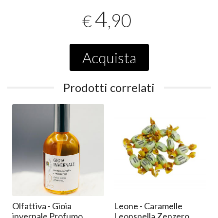
4
,90
€
Acquista
Prodotti correlati
Olfattiva - Gioia
Leone - Caramelle
invernale Profumo
Leonsnella Zenzero