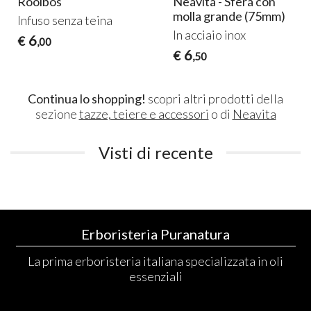
Rooibos
Neavita - Sfera con
molla grande (75mm)
Infuso senza teina
In acciaio inox
6
€
,00
6
€
,50
Continua lo shopping!
scopri altri prodotti della
sezione
tazze, teiere e accessori
o di
Neavita
Visti di recente
Erboristeria Puranatura
La prima erboristeria italiana specializzata in oli
essenziali