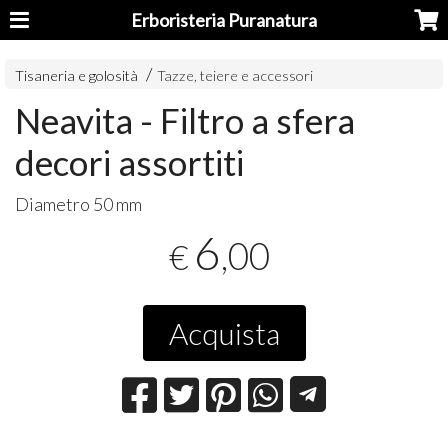
Erboristeria Puranatura
Tisaneria e golosità
Tazze, teiere e accessori
Neavita - Filtro a sfera
decori assortiti
Diametro 50 mm
6
,00
€
Acquista