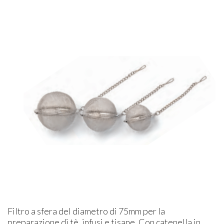
Filtro a sfera del diametro di 75mm per la
preparazione di tè, infusi e tisane. Con catenella in