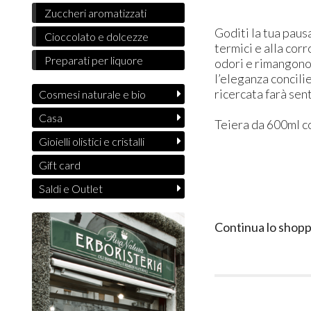
Zuccheri aromatizzati
Goditi la tua paus
Cioccolato e dolcezze
termici e alla corr
Preparati per liquore
odori e rimangono 
l’eleganza concili
ricercata farà sen
Cosmesi naturale e bio
Casa
Teiera da 600ml co
Gioielli olistici e cristalli
Gift card
Saldi e Outlet
Continua lo shopp