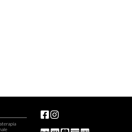
materapia
nale