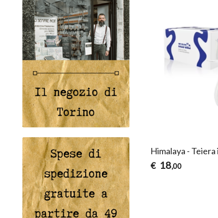
Himalaya - Teiera 
18
€
,00