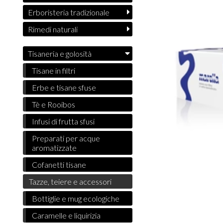
Erboristeria tradizionale
Rimedi naturali
Tisaneria e golosità
Tisane in filtri
Erbe e tisane sfuse
Tè e Rooibos
Infusi di frutta sfusi
Preparati per acque
aromatizzate
Cofanetti tisane
Tazze, teiere e accessori
Bottiglie e mug ecologiche
Caramelle e liquirizia