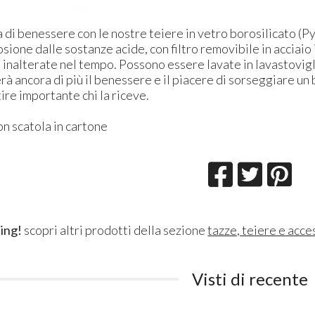
a di benessere con le nostre teiere in vetro borosilicato (Py
osione dalle sostanze acide, con filtro removibile in acciaio
inalterate nel tempo. Possono essere lavate in lavastoviglie
erà ancora di più il benessere e il piacere di sorseggiare un
tire importante chi la riceve.
n scatola in cartone
ing!
scopri altri prodotti della sezione
tazze, teiere e acce
Visti di recente