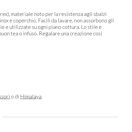
rex), materiale noto per la resistenza agli sbalzi
 inox e coperchio. Facili da lavare, non assorbono gli
 e utilizzate su ogni piano cottura. Lo stile e
 buon tea o infuso. Regalare una creazione così
ssori
o di
Himalaya