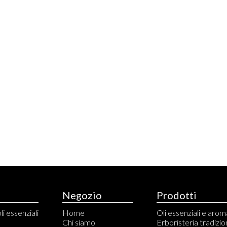
Negozio
Prodotti
li essenziali
Home
Oli essenziali e aro
Chi siamo
Erboristeria tradizio