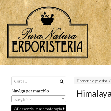
Tisaneria e golosità
Naviga per marchio
Himalaya 
Scegli >>
Oli essenziali e aromaterapia