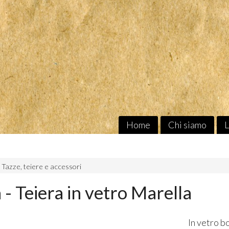
Home
Chi siamo
L
Tazze, teiere e accessori
- Teiera in vetro Marella
In vetro bo