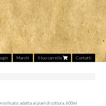
ogin
Marchi
Il tuo carrello
Contatti
rosilicato: adatta ai piani di cottura. 600ml