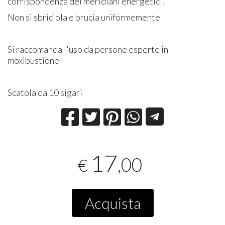
corrispondenza dei meridiani energetici.
Non si sbriciola e brucia uniformemente
Si raccomanda l'uso da persone esperte in
moxibustione
Scatola da 10 sigari
17
,00
€
Acquista