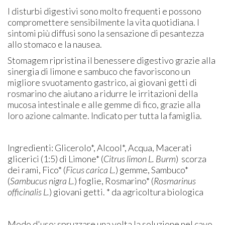
I disturbi digestivi sono molto frequenti e possono
compromettere sensibilmente la vita quotidiana. I
sintomi più diffusi sono la sensazione di pesantezza
allo stomaco e la nausea.
Stomagem ripristina il benessere digestivo grazie alla
sinergia di limone e sambuco che favoriscono un
migliore svuotamento gastrico, ai giovani getti di
rosmarino che aiutano a ridurre le irritazioni della
mucosa intestinale e alle gemme di fico, grazie alla
loro azione calmante. Indicato per tutta la famiglia.
Ingredienti: Glicerolo*, Alcool*, Acqua, Macerati
glicerici (1:5) di Limone* (
Citrus limon L. Burm
) scorza
dei rami, Fico* (
Ficus carica L.
) gemme, Sambuco*
(
Sambucus nigra L.
) foglie, Rosmarino* (
Rosmarinus
officinalis L.
) giovani getti. * da agricoltura biologica
Modo d'uso: spruzzare una volta la soluzione nel cavo