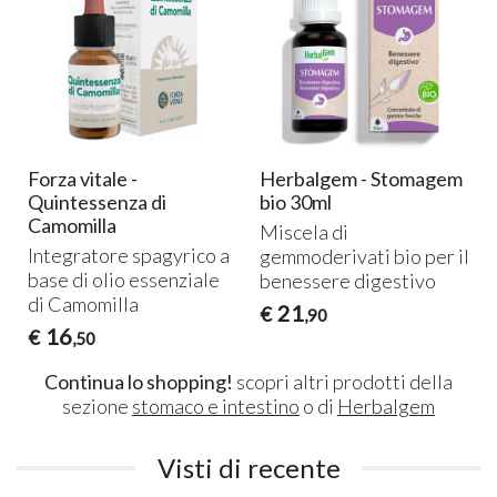
Forza vitale -
Herbalgem - Stomagem
Quintessenza di
bio 30ml
Camomilla
Miscela di
Integratore spagyrico a
gemmoderivati bio per il
base di olio essenziale
benessere digestivo
di Camomilla
21
€
,90
16
€
,50
Continua lo shopping!
scopri altri prodotti della
sezione
stomaco e intestino
o di
Herbalgem
Visti di recente