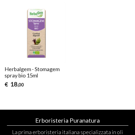
Herbalgem - Stomagem
spray bio 15ml
18
€
,00
Erboristeria Puranatura
La prima erboristeria italiana specializzata in oli