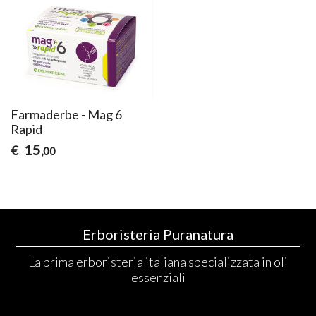
Farmaderbe - Mag 6
Rapid
15
€
,00
Erboristeria Puranatura
La prima erboristeria italiana specializzata in oli
essenziali