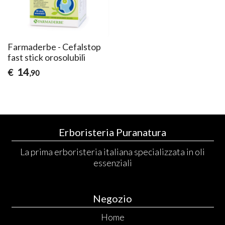
Farmaderbe - Cefalstop
fast stick orosolubili
14
€
,90
Erboristeria Puranatura
La prima erboristeria italiana specializzata in oli
essenziali
Negozio
Home