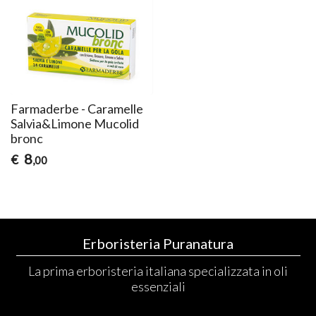
Farmaderbe - Caramelle
Salvia&Limone Mucolid
bronc
8
€
,00
Erboristeria Puranatura
La prima erboristeria italiana specializzata in oli
essenziali