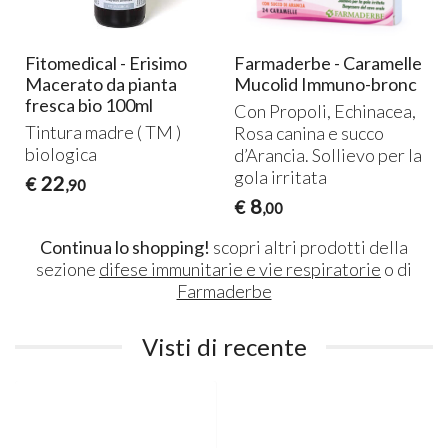
Fitomedical - Erisimo
Farmaderbe - Caramelle
Macerato da pianta
Mucolid Immuno-bronc
fresca bio 100ml
Con Propoli, Echinacea,
Tintura madre ( TM )
Rosa canina e succo
biologica
d’Arancia. Sollievo per la
gola irritata
22
€
,90
8
€
,00
Continua lo shopping!
scopri altri prodotti della
sezione
difese immunitarie e vie respiratorie
o di
Farmaderbe
Visti di recente