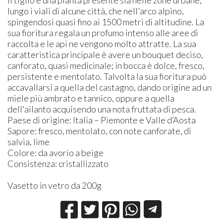
lungo i viali di alcune città, che nell'arco alpino,
spingendosi quasi fino ai 1500 metri di altitudine. La
sua fioritura regala un profumo intenso alle aree di
raccolta e le api ne vengono molto attratte. La sua
caratteristica principale è avere un bouquet deciso,
canforato, quasi medicinale; in bocca è dolce, fresco,
persistente e mentolato. Talvolta la sua fioritura può
accavallarsi a quella del castagno, dando origine ad un
miele più ambrato e tannico, oppure a quella
dell'ailanto acquisendo una nota fruttata di pesca.
Paese di origine: Italia – Piemonte e Valle d’Aosta
Sapore: fresco, mentolato, con note canforate, di
salvia, lime
Colore: da avorio a beige
Consistenza: cristallizzato
Vasetto in vetro da 200g