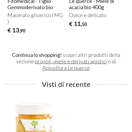
e
Fitomedical - Tiglio
Le querce - Miele di
Gemmoderivato bio
acacia bio 400g
Macerato glicerico ( MG
Dolce e delicato
)
11
€
,50
13
€
,90
Continua lo shopping!
scopri altri prodotti della
sezione
propoli, miele e derivati apistici
o di
Apicoltura Le querce
Visti di recente