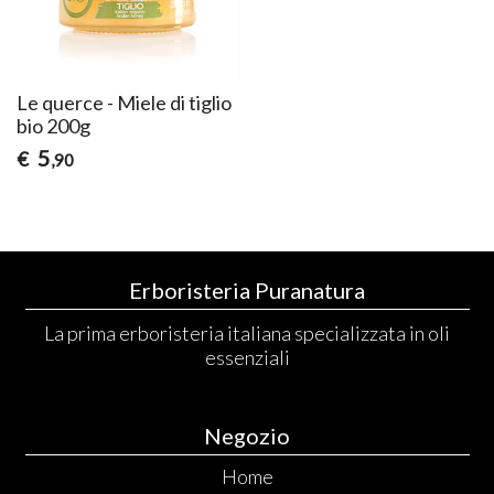
Le querce - Miele di tiglio
bio 200g
5
€
,90
Erboristeria Puranatura
La prima erboristeria italiana specializzata in oli
essenziali
Negozio
Home