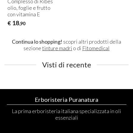
Complesso di Ribes
olio, foglie e frutto
con vitamina E
18
€
,90
Continua lo shopping!
scopri altri prodotti della
sezione
tinture madri
o di
Fitomedical
Visti di recente
Erboristeria Puranatura
La prima erboristeria italiana specializzata in oli
essenziali