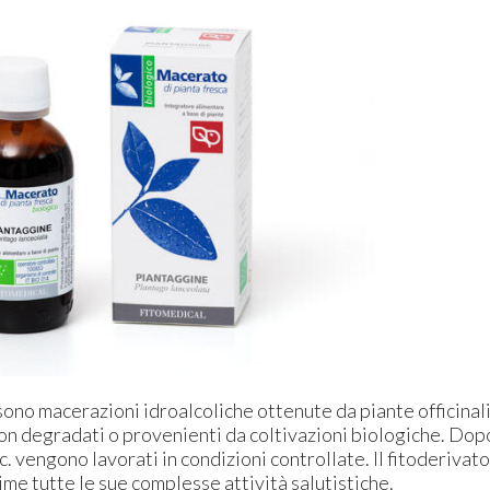
ono macerazioni idroalcoliche ottenute da piante officinali 
 degradati o provenienti da coltivazioni biologiche. Dopo po
c. vengono lavorati in condizioni controllate. Il fitoderivato
ime tutte le sue complesse attività salutistiche.