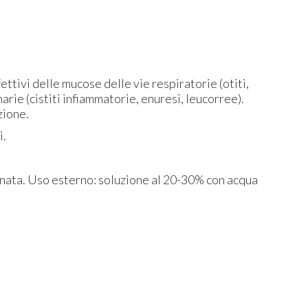
.
fettivi delle mucose delle vie respiratorie (otiti,
inarie (cistiti infiammatorie, enuresi, leucorree).
zione.
i.
ornata. Uso esterno: soluzione al 20-30% con acqua