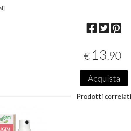
al]
13
,90
€
Acquista
Prodotti correlat