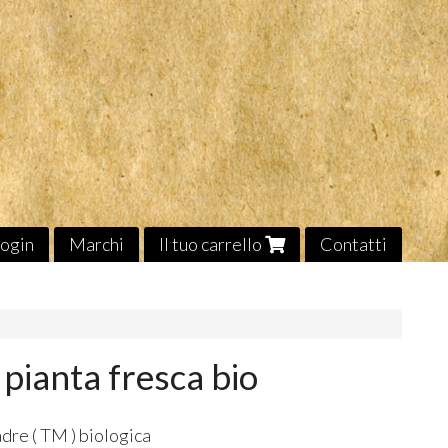
ogin
Marchi
Il tuo carrello
Contatti
pianta fresca bio
dre ( TM ) biologica