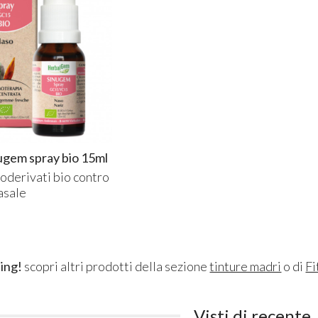
ugem spray bio 15ml
oderivati bio contro
asale
ing!
scopri altri prodotti della sezione
tinture madri
o di
Fi
Visti di recente