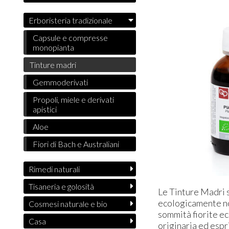
Erboristeria tradizionale
Capsule e compresse
monopianta
Tinture madri
Gemmoderivati
Propoli, miele e derivati
apistici
Aloe
Fiori di Bach e Australiani
Rimedi naturali
Tisaneria e golosità
Le Tinture Madri s
ecologicamente non
Cosmesi naturale e bio
sommità fiorite ec
Casa
originaria ed espr