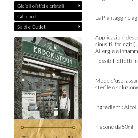
Gioielli olistici e cristalli
Gift card
La Piantaggine agi
Saldi e Outlet
Applicazioni descri
sinusiti, faringiti
Allergie e infiamm
Possibili effetti 
Modo d'uso: assume
sterile o soluzion
Ingredienti: Alcol
Flacone da 50ml