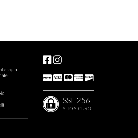
materapia
nale
e monopianta
bio
ati apistici
SSL-256
lli
SITO SICURO
liani