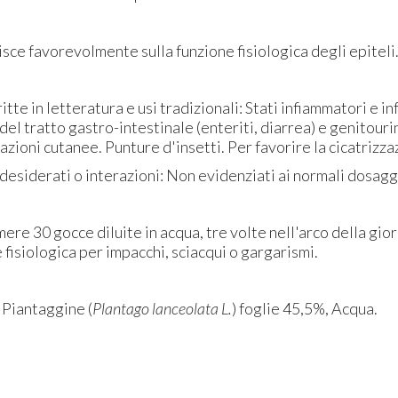
sce favorevolmente sulla funzione fisiologica degli epiteli
tte in letteratura e usi tradizionali: Stati infiammatori e in
), del tratto gastro-intestinale (enteriti, diarrea) e genitour
azioni cutanee. Punture d'insetti. Per favorire la cicatrizza
indesiderati o interazioni: Non evidenziati ai normali dosagg
re 30 gocce diluite in acqua, tre volte nell'arco della gi
e fisiologica per impacchi, sciacqui o gargarismi.
, Piantaggine (
Plantago lanceolata L.
) foglie 45,5%, Acqua.