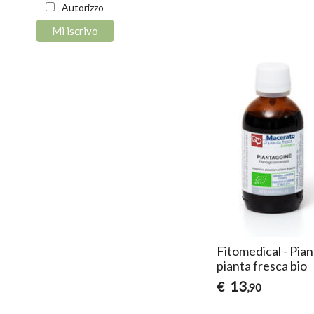
Autorizzo
Fitomedical - Pia
pianta fresca bio
13
€
,90