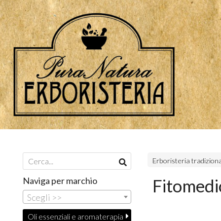
Erboristeria tradizion
Naviga per marchio
Fitomedic
Scegli >>
Oli essenziali e aromaterapia