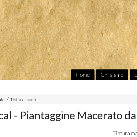
Home
Chi siamo
L
ale
Tinture madri
al - Piantaggine Macerato da 
Tintura ma