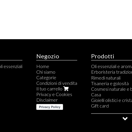
Negozio
Prodotti
li essenziali
Home
Oli essenziali e aro
Chi siamo
Erboristeria tradizio
Categorie
Capsule e compress
Rimedi naturali
Condizioni di vendita
Tinture madri
Tisaneria e golosità
Il tuo carrello
Gemmoderivati
Cosmesi naturale e 
Privacy e Cookies
Propoli, miele e deriv
Casa
Disclaimer
Aloe
Gioielli olistici e crista
Fiori di Bach e Austra
Gift card
Saldi e Outlet