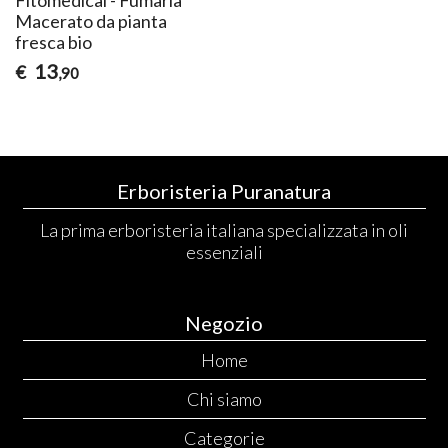
Macerato da pianta
fresca bio
13
€
,90
Erboristeria Puranatura
La prima erboristeria italiana specializzata in oli
essenziali
Negozio
Home
Chi siamo
Categorie