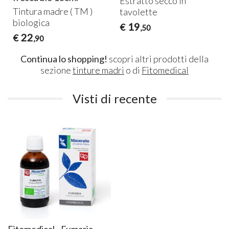
Estratto secco in
Tintura madre ( TM )
tavolette
biologica
19
€
,50
22
€
,90
Continua lo shopping!
scopri altri prodotti della
sezione
tinture madri
o di
Fitomedical
Visti di recente
Fitomedical - Fumaria