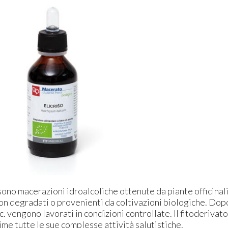
ono macerazioni idroalcoliche ottenute da piante officinali 
 degradati o provenienti da coltivazioni biologiche. Dopo po
c. vengono lavorati in condizioni controllate. Il fitoderivato
ime tutte le sue complesse attività salutistiche.