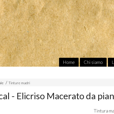
Home
Chi siamo
L
ale
Tinture madri
al - Elicriso Macerato da pia
Tintura ma