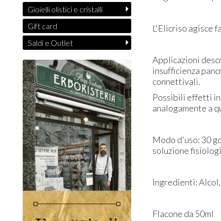
Gioielli olistici e cristalli
Gift card
L'Elicriso agisce 
Saldi e Outlet
Applicazioni descri
insufficienza panc
connettivali.
Possibili effetti 
analogamente a qu
Modo d'uso: 30 goc
soluzione fisiolog
Ingredienti: Alcol,
Flacone da 50ml