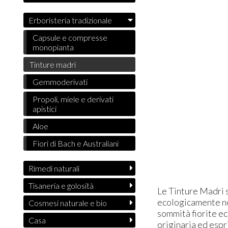
Erboristeria tradizionale
Capsule e compresse
monopianta
Tinture madri
Gemmoderivati
Propoli, miele e derivati
apistici
Aloe
Fiori di Bach e Australiani
Rimedi naturali
Tisaneria e golosità
Le Tinture Madri s
ecologicamente non
Cosmesi naturale e bio
sommità fiorite ec
Casa
originaria ed espr