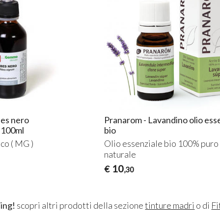
bes nero
Pranarom - Lavandino olio ess
 100ml
bio
co ( MG )
Olio essenziale bio 100% puro
naturale
10
€
,30
ing!
scopri altri prodotti della sezione
tinture madri
o di
Fi