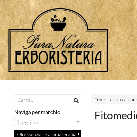
Erboristeria tradizion
Naviga per marchio
Fitomedic
Scegli >>
Oli essenziali e aromaterapia