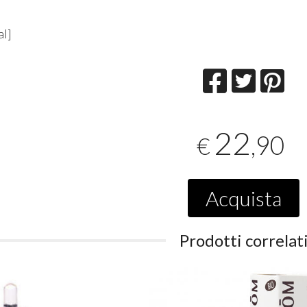
al]
22
,90
€
Acquista
Prodotti correlat