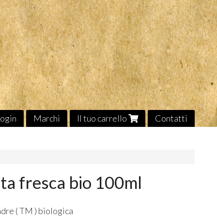
ogin
Marchi
Il tuo carrello
Contatti
nta fresca bio 100ml
dre ( TM ) biologica