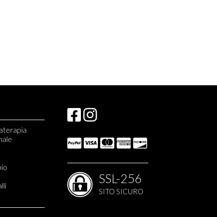
materapia
nale
e monopianta
bio
ati apistici
SSL-256
lli
SITO SICURO
liani