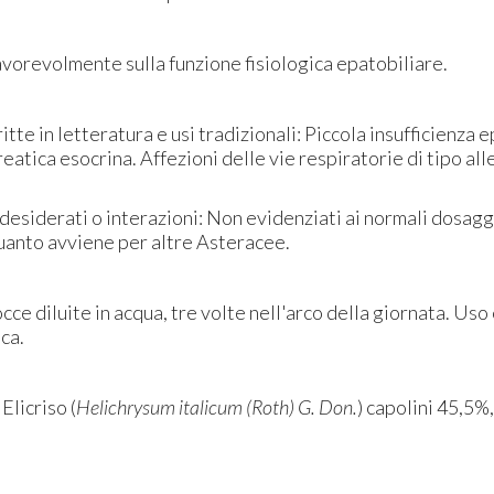
favorevolmente sulla funzione fisiologica epatobiliare.
tte in letteratura e usi tradizionali: Piccola insufficienza 
reatica esocrina. Affezioni delle vie respiratorie di tipo a
indesiderati o interazioni: Non evidenziati ai normali dosagg
anto avviene per altre Asteracee.
ce diluite in acqua, tre volte nell'arco della giornata. Uso
ica.
 Elicriso (
Helichrysum italicum (Roth) G. Don.
) capolini 45,5%