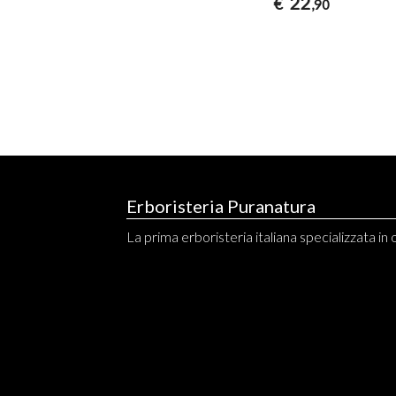
22
€
,90
Erboristeria Puranatura
La prima erboristeria italiana specializzata in o