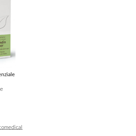
enziale
 e
tomedical