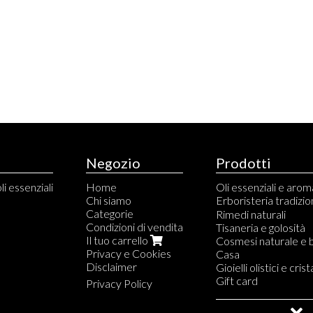
Negozio
Prodotti
li essenziali
Home
Oli essenziali e aro
Chi siamo
Erboristeria tradizio
Categorie
Capsule e compress
Rimedi naturali
Condizioni di vendita
Tinture madri
Tisaneria e golosità
Il tuo carrello
Gemmoderivati
Cosmesi naturale e 
Privacy e Cookies
Propoli, miele e deriv
Casa
Disclaimer
Aloe
Gioielli olistici e crista
Fiori di Bach e Austra
Gift card
Privacy Policy
Saldi e Outlet