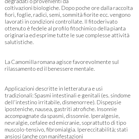
degradati o provenienti da
coltivazioni biologiche. Dopo poche ore dalla raccolta
fiori, foglie, radici, semi, sommità fiorite ecc. vengono
lavorati in condizioni controllate. Il fitoderivato
ottenuto è fedele al profilo fitochimico della pianta
originaria ed esprime tutte le sue complesse attività
salutistiche.
La Camomilla romana agisce favorevolmente sul
rilassamento ed il benessere mentale.
Applicazioni descritte in letteratura e usi
tradizionali: Spasmi intestinali e genitali (es. sindome
dell'intestino irritabile, dismenorree). Dispepsie
iposteniche, nausea, gastriti atrofiche. Insonnie
accompagnate da spasmi, dissonnie. Iperalgesie,
nevralgie, cefalee ed emicranie, soprattutto di tipo
muscolo-tensivo, fibromialgia. Ipereccitabilità; stati
ansiosi (anche con manifestazioni