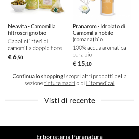
Neavita - Camomilla
Pranarom - Idrolato di
filtroscrigno bio
Camomilla nobile
(romana) bio
Capolini interi di
100% acqua aromatica
camomilla doppio fiore
pura bio
6
€
,50
15
€
,10
Continua lo shopping!
scopri altri prodotti della
sezione
tinture madri
o di
Fitomedical
Visti di recente
Erboristeria Puranatura