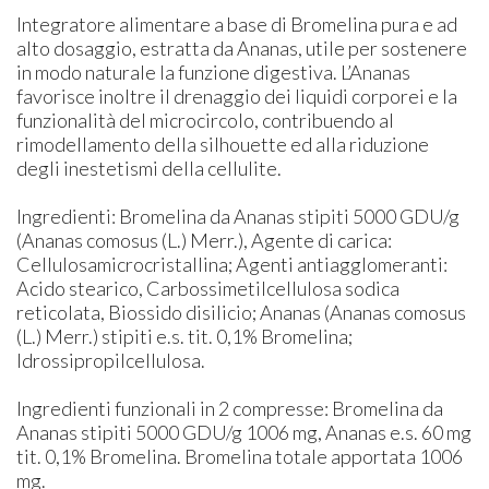
​Integratore alimentare a base di Bromelina pura e ad
alto dosaggio, estratta da Ananas, utile per sostenere
in modo naturale la funzione digestiva. L’Ananas
favorisce inoltre il drenaggio dei liquidi corporei e la
funzionalità del microcircolo, contribuendo al
rimodellamento della silhouette ed alla riduzione
degli inestetismi della cellulite.
Ingredienti: Bromelina da Ananas stipiti 5000 GDU/g
(Ananas comosus (L.) Merr.), Agente di carica:
Cellulosamicrocristallina; Agenti antiagglomeranti:
Acido stearico, Carbossimetilcellulosa sodica
reticolata, Biossido disilicio; Ananas (Ananas comosus
(L.) Merr.) stipiti e.s. tit. 0,1% Bromelina;
Idrossipropilcellulosa.
Ingredienti funzionali in 2 compresse: Bromelina da
Ananas stipiti 5000 GDU/g 1006 mg, Ananas e.s. 60 mg
tit. 0,1% Bromelina. Bromelina totale apportata 1006
mg.