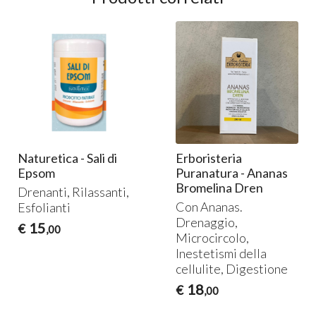
Naturetica - Sali di
Erboristeria
Epsom
Puranatura - Ananas
Bromelina Dren
Drenanti, Rilassanti,
Con Ananas.
Esfolianti
Drenaggio,
15
€
,00
Microcircolo,
Inestetismi della
cellulite, Digestione
18
€
,00