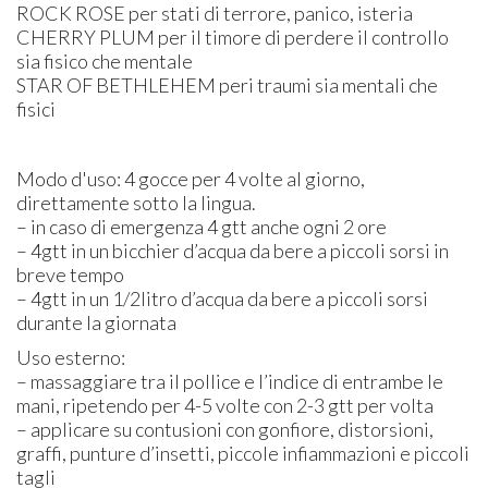
ROCK ROSE per stati di terrore, panico, isteria
CHERRY PLUM per il timore di perdere il controllo
sia fisico che mentale
STAR OF BETHLEHEM peri traumi sia mentali che
fisici
Modo d'uso: 4 gocce per 4 volte al giorno,
direttamente sotto la lingua.
– in caso di emergenza 4 gtt anche ogni 2 ore
– 4gtt in un bicchier d’acqua da bere a piccoli sorsi in
breve tempo
– 4gtt in un 1/2litro d’acqua da bere a piccoli sorsi
durante la giornata
Uso esterno:
– massaggiare tra il pollice e l’indice di entrambe le
mani, ripetendo per 4-5 volte con 2-3 gtt per volta
– applicare su contusioni con gonfiore, distorsioni,
graffi, punture d’insetti, piccole infiammazioni e piccoli
tagli