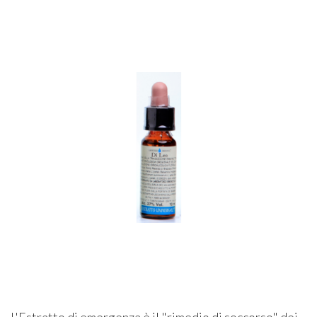
L'Estratto di emergenza è il "rimedio di soccorso" dei