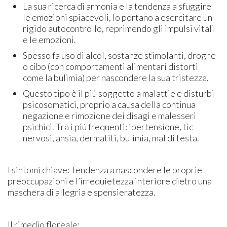
La sua ricerca di armonia e la tendenza a sfuggire
le emozioni spiacevoli, lo portano a esercitare un
rigido autocontrollo, reprimendo gli impulsi vitali
e le emozioni.
Spesso fa uso di alcol, sostanze stimolanti, droghe
o cibo (con comportamenti alimentari distorti
come la bulimia) per nascondere la sua tristezza.
Questo tipo è il più soggetto a malattie e disturbi
psicosomatici, proprio a causa della continua
negazione e rimozione dei disagi e malesseri
psichici. Tra i più frequenti: ipertensione, tic
nervosi, ansia, dermatiti, bulimia, mal di testa.
I sintomi chiave: Tendenza a nascondere le proprie
preoccupazioni e l’irrequietezza interiore dietro una
maschera di allegria e spensieratezza.
Il rimedio floreale: