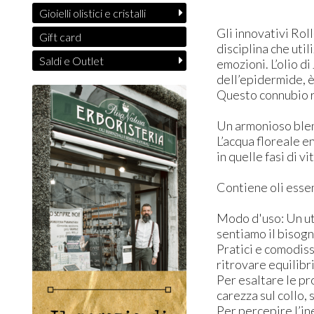
Gioielli olistici e cristalli
Gli innovativi Rol
Gift card
disciplina che util
Saldi e Outlet
emozioni. L’olio d
dell’epidermide, è
Questo connubio r
Un armonioso blend
L’acqua floreale e
in quelle fasi di v
Contiene oli esse
Modo d'uso: ​Un ut
sentiamo il bisogn
​Pratici e comodis
ritrovare equilibr
​Per esaltare le p
carezza sul collo,
​Per percepire l’i