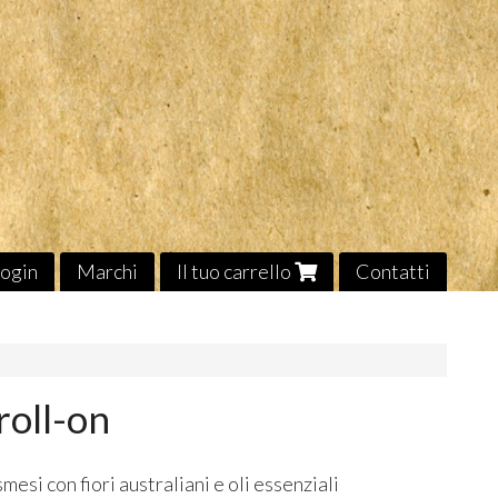
ogin
Marchi
Il tuo carrello
Contatti
roll-on
esi con fiori australiani e oli essenziali