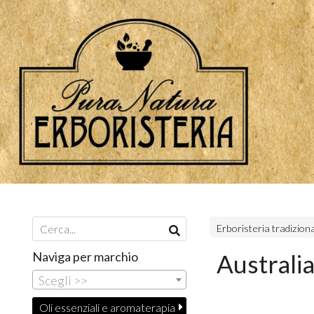
Erboristeria tradizion
Naviga per marchio
Australi
Scegli >>
Oli essenziali e aromaterapia