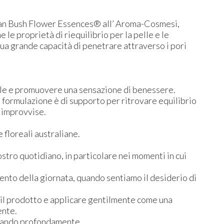
alian Bush Flower Essences® all’ Aroma-Cosmesi,
e le proprietà di riequilibrio per la pelle e le
 sua grande capacità di penetrare attraverso i pori
elle e promuovere una sensazione di benessere.
 formulazione è di supporto per ritrovare equilibrio
tà improvvise.
floreali australiane.
stro quotidiano, in particolare nei momenti in cui
mento della giornata, quando sentiamo il desiderio di
re il prodotto e applicare gentilmente come una
ente.
pirando profondamente.