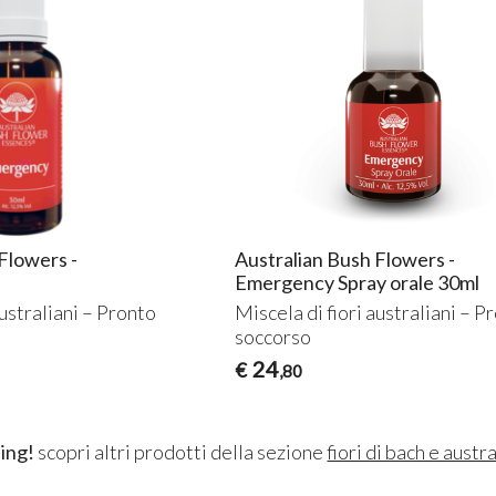
Flowers -
Australian Bush Flowers -
Emergency Spray orale 30ml
australiani – Pronto
Miscela di fiori australiani – P
soccorso
24
€
,80
ing!
scopri altri prodotti della sezione
fiori di bach e austra