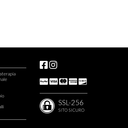
materapia
nale
e monopianta
bio
ati apistici
SSL-256
lli
SITO SICURO
liani