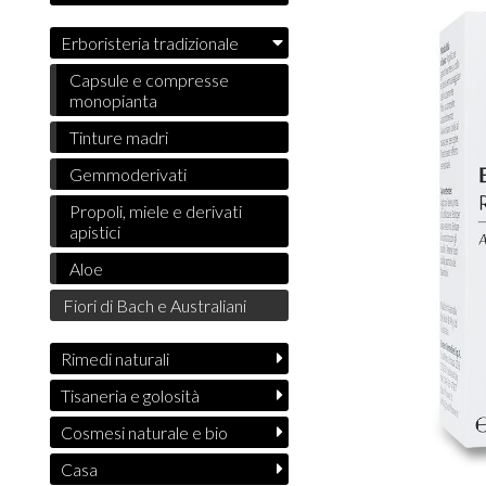
Erboristeria tradizionale
Capsule e compresse
monopianta
Tinture madri
Gemmoderivati
Propoli, miele e derivati
apistici
Aloe
Fiori di Bach e Australiani
Rimedi naturali
Tisaneria e golosità
Cosmesi naturale e bio
Casa