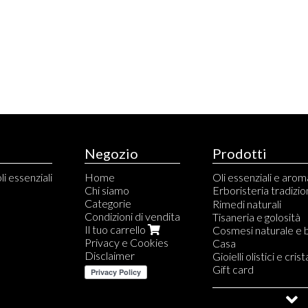
Negozio
Prodotti
li essenziali
Home
Oli essenziali e aro
Chi siamo
Erboristeria tradizio
Categorie
Capsule e compress
Rimedi naturali
Condizioni di vendita
Tinture madri
Tisaneria e golosità
Il tuo carrello
Gemmoderivati
Cosmesi naturale e 
Privacy e Cookies
Propoli, miele e deriv
Casa
Disclaimer
Aloe
Gioielli olistici e crista
Fiori di Bach e Austra
Gift card
Saldi e Outlet