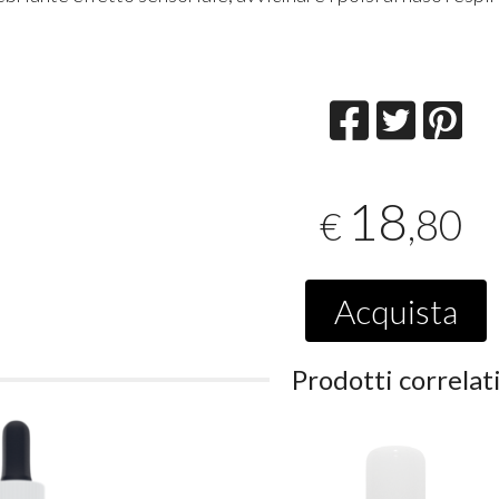
18
,80
€
Acquista
Prodotti correlat