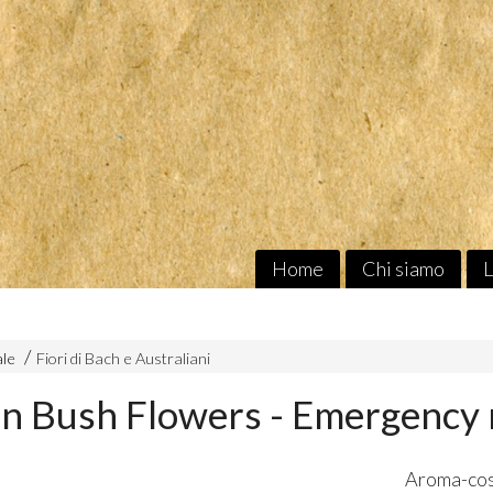
Home
Chi siamo
L
ale
Fiori di Bach e Australiani
an Bush Flowers - Emergency 
Aroma-cosm