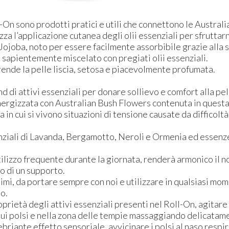
l-On sono prodotti pratici e utili che connettono le Austr
izza l’applicazione cutanea degli olii essenziali per sfruttarn
i Jojoba, noto per essere facilmente assorbibile grazie alla
 sapientemente miscelato con pregiati olii essenziali.
ende la pelle liscia, setosa e piacevolmente profumata.
 di attivi essenziali per donare sollievo e comfort alla p
nergizzata con Australian Bush Flowers contenuta in questa
ita in cui si vivono situazioni di tensione causate da difficol
nziali di Lavanda, Bergamotto, Neroli e Ormenia ed essenze 
ilizzo frequente durante la giornata, renderà armonico il no
o di un supporto.
simi, da portare sempre con noi e utilizzare in qualsiasi mo
io.
roprietà degli attivi essenziali presenti nel Roll-On, agita
 sui polsi e nella zona delle tempie massaggiando delicatam
nebriante effetto sensoriale, avvicinare i polsi al naso res