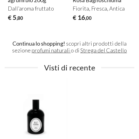
i
agrumi bio 200g
Rosa Bagnoschiuma
Dall’aroma fruttato
Fiorita, Fresca, Antica
5
16
€
€
,80
,00
Continua lo shopping!
scopri altri prodotti della
sezione
profumi naturali
o di
Strega del Castello
Visti di recente