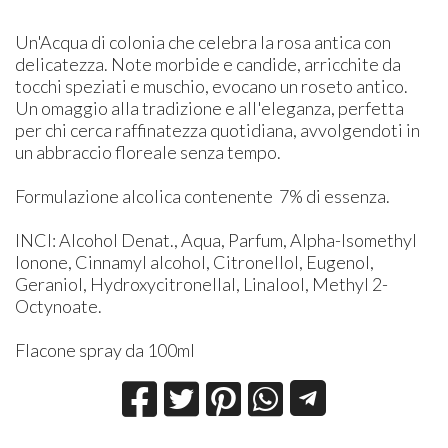
​Un'Acqua di colonia che celebra la rosa antica con
delicatezza. Note morbide e candide, arricchite da
tocchi speziati e muschio, evocano un roseto antico.
Un omaggio alla tradizione e all'eleganza, perfetta
per chi cerca raffinatezza quotidiana, avvolgendoti in
un abbraccio floreale senza tempo.
Formulazione alcolica contenente 7% di essenza.
INCI: Alcohol Denat., Aqua, Parfum, Alpha-Isomethyl
Ionone, Cinnamyl alcohol, Citronellol, Eugenol,
Geraniol, Hydroxycitronellal, Linalool, Methyl 2-
Octynoate.
Flacone spray da 100ml