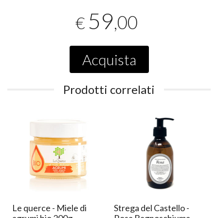
59
,00
€
Acquista
Prodotti correlati
Le querce - Miele di
Strega del Castello -