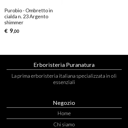
Purobio - Ombretto in
cialda n. 23 Argento
shimmer
9
€
,00
Erboristeria Puranatura
La prima erboristeria italiana specializzata in oli
essenziali
Negozio
Home
Chi siamo