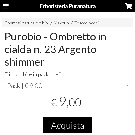
Erboristeria Puranatura
Cosmesi naturale e bio
Makeup
Trucco occhi
Purobio - Ombretto in
cialda n. 23 Argento
shimmer
Disponibile in pack o refill
Pack | € 9,00
9
,00
€
Acquista