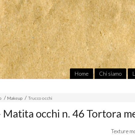
Home
Chi siamo
L
o
Makeup
Trucco occhi
 Matita occhi n. 46 Tortora m
Texture mo