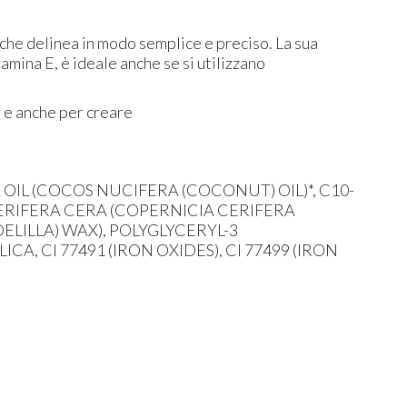
che delinea in modo semplice e preciso. La sua
amina E, è ideale anche se si utilizzano
r e anche per creare
IL (COCOS NUCIFERA (COCONUT) OIL)*, C10-
ERIFERA CERA (COPERNICIA CERIFERA
LILLA) WAX), POLYGLYCERYL-3
A, CI 77491 (IRON OXIDES), CI 77499 (IRON