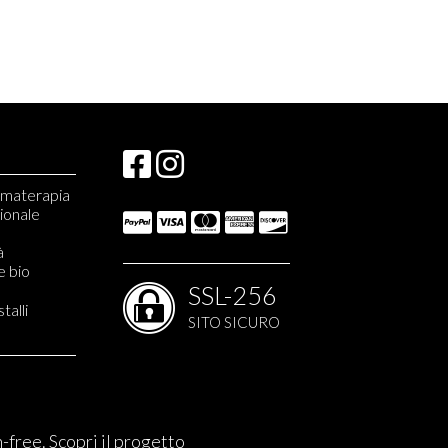
romaterapia
zionale
à
e bio
SSL-256
stalli
SITO SICURO
'Erbolario
Helan
n-free.
Scopri il progetto