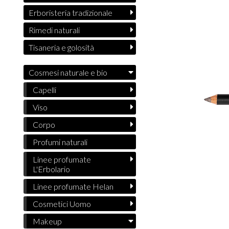
Erboristeria tradizionale
Rimedi naturali
Tisaneria e golosità
Cosmesi naturale e bio
Capelli
Viso
Corpo
Profumi naturali
Linee profumate
L'Erbolario
Linee profumate Helan
Cosmetici Uomo
Makeup