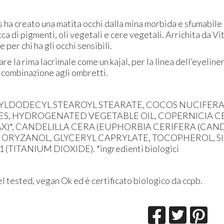
ha creato una matita occhi dalla mina morbida e sfumabile 
ca di pigmenti, oli vegetali e cere vegetali. Arrichita da Vit
e per chi ha gli occhi sensibili.
re la rima lacrimale come un kajal, per la linea dell’eyeline
n combinazione agli ombretti.
TYLDODECYL STEAROYL STEARATE, COCOS NUCIFERA O
DES, HYDROGENATED VEGETABLE OIL, COPERNICIA C
)*, CANDELILLA CERA (EUPHORBIA CERIFERA (CANDE
 ORYZANOL, GLYCERYL CAPRYLATE, TOCOPHEROL, SILIC
1 (TITANIUM DIOXIDE). *ingredienti biologici
el tested, vegan Ok ed è certificato biologico da ccpb.