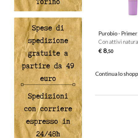
Purobio - Primer
Con attivi natura
8
€
,50
Continua lo shopp