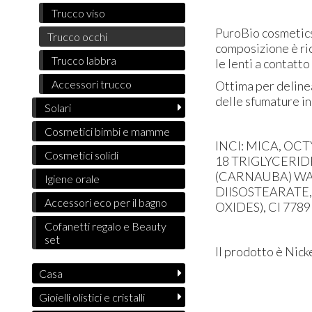
Trucco viso
PuroBio cosmetics 
Trucco occhi
composizione è ric
Trucco labbra
le lenti a contatto 
Accessori trucco
Ottima per delinea
delle sfumature i
Solari
Cosmetici bimbi e mamme
INCI: MICA, OC
Cosmetici solidi
18 TRIGLYCERI
(CARNAUBA) WAX
Igiene orale
DIISOSTEARATE,
Accessori eco per il bagno
OXIDES), CI 7789
Cofanetti regalo e Beauty
set
Il prodotto è Nick
Casa
Gioielli olistici e cristalli