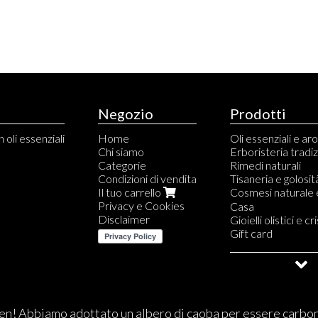
Negozio
Prodotti
 oli essenziali
Home
Oli essenziali e a
Chi siamo
Erboristeria tradi
Categorie
Rimedi naturali
Condizioni di vendita
Tisaneria e golosit
Il tuo carrello
Cosmesi naturale 
Privacy e Cookies
Capelli
Casa
Disclaimer
Viso
Gioielli olistici e cri
Corpo
Gift card
Profumi naturali
Saldi e Outlet
Linee profumate L
Linee profumate 
Cosmetici Uomo
Makeup
n! Abbiamo adottato un albero di caoba per essere carbo
Trucco viso
Solari