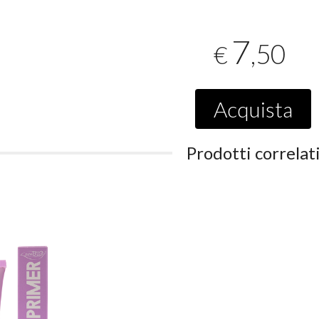
7
,50
€
Acquista
Prodotti correlat