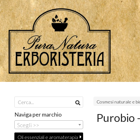
Cosmesi naturale e bi
Naviga per marchio
Purobio -
Scegli >>
Oli essenziali e aromaterapia