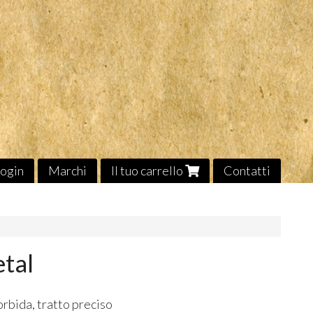
ogin
Marchi
Il tuo carrello
Contatti
etal
rbida, tratto preciso