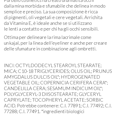
dalla mina morbida e sfumabile che delinea in modo
semplice e preciso. La sua composizione è ricca
di pigmenti, oli vegetali e cere vegetali. Arrichita
da Vitamina E, è ideale anche se si utilizzano
le lenti a contatto e per chi ha gli occhi sensibili.
Ottima per delineare la rima lacrimale come
un kajal, per la linea dell’eyeliner e anche per creare
delle sfumature in combinazione agli ombretti.
INCI: OCTYLDODECYL STEAROYL STEARATE;
MICA; C10-18 TRIGLYCERIDES; OLUS OIL; PRUNUS
AMYGDALUS DULCIS OIL*; HYDROGENATED
VEGETABLE OIL; COPERNICIA CERIFERA CERA*;
CANDELILLA CERA; SESAMUM INDICUM OIL*;
POLYGLYCERYL-3 DIISOSTEARATE; GLYCERYL
CAPRYLATE; TOCOPHERYL ACETATE; SORBIC
ACID. Potrebbe contenere: C.I. 77891; C.I. 77492; C.I.
77288; C.I. 77491. *ingredienti biologici