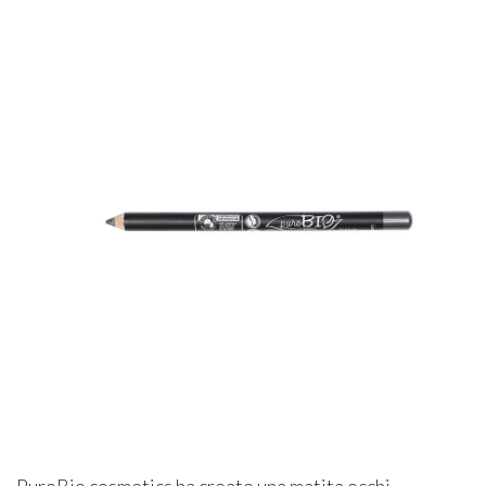
PuroBio cosmetics ha creato una matita occhi