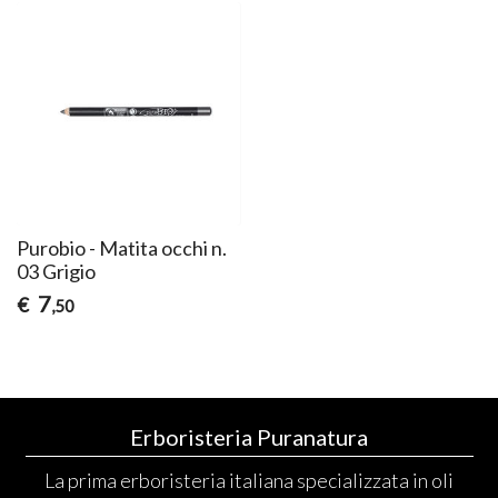
Purobio - Matita occhi n.
03 Grigio
7
€
,50
Erboristeria Puranatura
La prima erboristeria italiana specializzata in oli